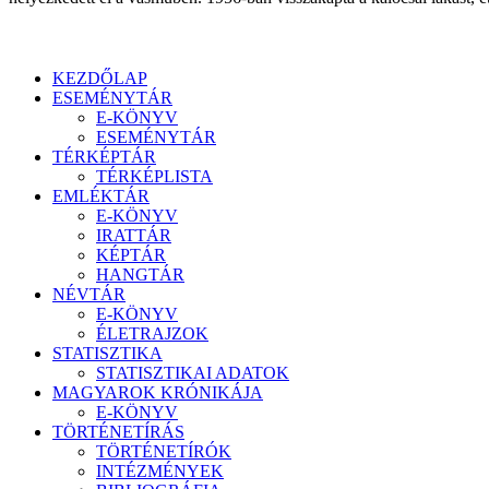
KEZDŐLAP
ESEMÉNYTÁR
E-KÖNYV
ESEMÉNYTÁR
TÉRKÉPTÁR
TÉRKÉPLISTA
EMLÉKTÁR
E-KÖNYV
IRATTÁR
KÉPTÁR
HANGTÁR
NÉVTÁR
E-KÖNYV
ÉLETRAJZOK
STATISZTIKA
STATISZTIKAI ADATOK
MAGYAROK KRÓNIKÁJA
E-KÖNYV
TÖRTÉNETÍRÁS
TÖRTÉNETÍRÓK
INTÉZMÉNYEK