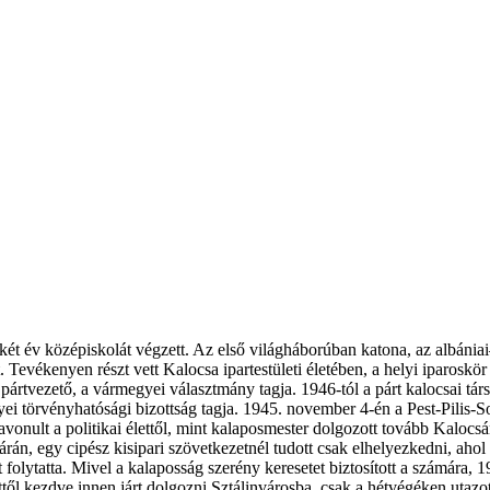
 két év középiskolát végzett. Az első világháborúban katona, az albánia
 Tevékenyen részt vett Kalocsa ipartestületi életében, a helyi iparoskör v
pártvezető, a vármegyei választmány tagja. 1946-tól a párt kalocsai tár
egyei törvényhatósági bizottság tagja. 1945. november 4-én a Pest-Pili
onult a politikai élettől, mint kalaposmester dolgozott tovább Kalocsán
árán, egy cipész kisipari szövetkezetnél tudott csak elhelyezkedni, ahol 
t folytatta. Mivel a kalaposság szerény keresetet biztosított a számára,
ttől kezdve innen járt dolgozni Sztálinvárosba, csak a hétvégéken utaz