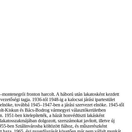
i–montenegrói fronton harcolt. A háború után lakatosként kezdett
ezetőségi tagja. 1936-tól 1948-ig a kalocsai járási ipartestület
selnöke, továbbá 1945–1947-ben a járási szervezet elnöke. 1945-től
s-Solt-Kiskun és Bács-Bodrog vármegyei választókerületben
. 1951-ben kitelepítették, a házát honvédtiszti lakásként
lakatosszakmájában dolgozott, szerszámokat javított, illetve új
 1955-ben Sztálinvárosba költözött fiához, és műszerészként
ott haza. 1965. évi nyugdíjazását követően már nem vállalt munkát.