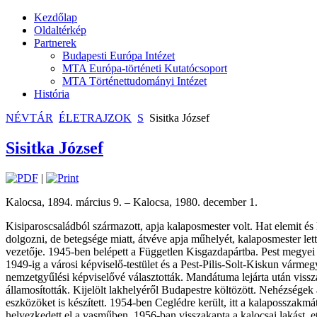
Kezdőlap
Oldaltérkép
Partnerek
Budapesti Európa Intézet
MTA Európa-történeti Kutatócsoport
MTA Történettudományi Intézet
História
NÉVTÁR
ÉLETRAJZOK
S
Sisitka József
Sisitka József
|
Kalocsa, 1894. március 9. – Kalocsa, 1980. december 1.
Kisiparoscsaládból származott, apja kalaposmester volt. Hat elemit és
dolgozni, de betegsége miatt, átvéve apja műhelyét, kalaposmester lett.
vezetője. 1945-ben belépett a Független Kisgazdapártba. Pest megyei 
1949-ig a városi képviselő-testület és a Pest-Pilis-Solt-Kiskun várm
nemzetgyűlési képviselővé választották. Mandátuma lejárta után visszav
államosították. Kijelölt lakhelyéről Budapestre költözött. Nehézségek 
eszközöket is készített. 1954-ben Ceglédre került, itt a kalaposszakmá
helyezkedett el a vasműben. 1956-ban visszakapta a kalocsai lakást, e