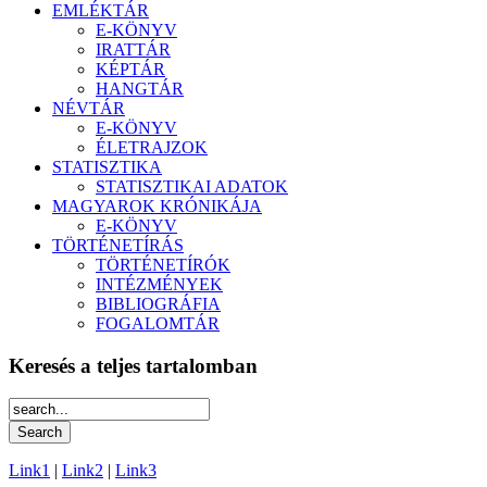
EMLÉKTÁR
E-KÖNYV
IRATTÁR
KÉPTÁR
HANGTÁR
NÉVTÁR
E-KÖNYV
ÉLETRAJZOK
STATISZTIKA
STATISZTIKAI ADATOK
MAGYAROK KRÓNIKÁJA
E-KÖNYV
TÖRTÉNETÍRÁS
TÖRTÉNETÍRÓK
INTÉZMÉNYEK
BIBLIOGRÁFIA
FOGALOMTÁR
Keresés a teljes tartalomban
Link1
|
Link2
|
Link3