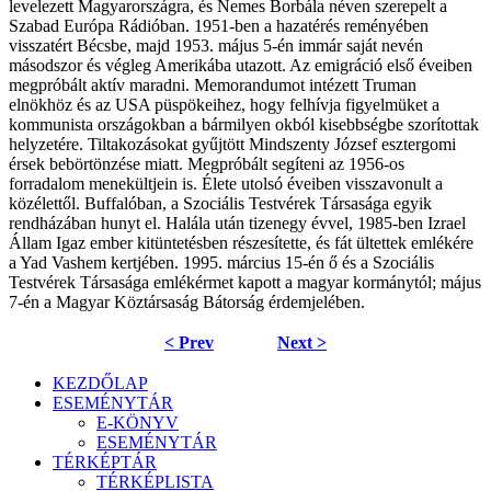
levelezett Magyarországra, és Nemes Borbála néven szerepelt a
Szabad Európa Rádióban. 1951-ben a hazatérés reményében
visszatért Bécsbe, majd 1953. május 5-én immár saját nevén
másodszor és végleg Amerikába utazott. Az emigráció első éveiben
megpróbált aktív maradni. Memorandumot intézett Truman
elnökhöz és az USA püspökeihez, hogy felhívja figyelmüket a
kommunista országokban a bármilyen okból kisebbségbe szorítottak
helyzetére. Tiltakozásokat gyűjtött Mindszenty József esztergomi
érsek bebörtönzése miatt. Megpróbált segíteni az 1956-os
forradalom menekültjein is. Élete utolsó éveiben visszavonult a
közélettől. Buffalóban, a Szociális Testvérek Társasága egyik
rendházában hunyt el. Halála után tizenegy évvel, 1985-ben Izrael
Állam Igaz ember kitüntetésben részesítette, és fát ültettek emlékére
a Yad Vashem kertjében. 1995. március 15-én ő és a Szociális
Testvérek Társasága emlékérmet kapott a magyar kormánytól; május
7-én a Magyar Köztársaság Bátorság érdemjelében.
< Prev
Next >
KEZDŐLAP
ESEMÉNYTÁR
E-KÖNYV
ESEMÉNYTÁR
TÉRKÉPTÁR
TÉRKÉPLISTA