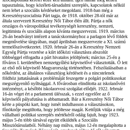
tapasztalnia, hogy közéleti-társadalmi szereplés, kapcsolatok nélkül
nem lehet a szociális kérdéseket megoldani. 1918-ban még a
Keresztényszocialista Párt tagja, de 1918. október 28-tól már az
általa szervezett Keresztény Női Tábor élén állt. Pártja a nők
országos és várospolitikai tevékenységét keresztény, nemzeti,
legitimista és szociális alapon kívánta megszervezni. 1919. március
26-án beadványt intézett a tanácskormányhoz a parlagon lévő földek
megművelése tárgyában, majd áprilisban megszervezte a XI. számú
termelőszövetkezetet. 1920. február 26-án a Keresztény Nemzeti
Egység Pártja vezetése a kiírt időközi választásra abszolút
többséggel elfogadta a párt hivatalos jelöltjének; március 25-én a
főváros I. kerületében nemzetgyűlési képviselővé választották. Ő lett
az első női képviselő Magyarország történetében. Felszólalásaiban a
nőkérdést, az általános választójog kérdéseit és a nincstelenek
földhöz juttatásának a problémáját feszegette a polgári politikusokat
megszégyenítő nyíltsággal. A fővárosban elindította az iskolanővéri
intézményt, a későbbi iskolaorvosi szolgálat elődjét. 1922. február
16-án véget ért a parlamenti ülésszak, s ezzel egyelőre az ő
képviselői pályafutása is abbamaradt. Bár a Keresztény Női Tábor
kérte a püspöki kart, hogy ismét indulhasson a választásokon,
főnöknője megtiltotta, hogy jelöltesse magát. Kettőjük vitája a még
vállalható politikai szereplés mértékéről odáig fajult, hogy 1923.
május 5-én több társával együtt elküldték a Szociális
Missziótársulatból. Néhány nap múlva, május 12-én megalapította a