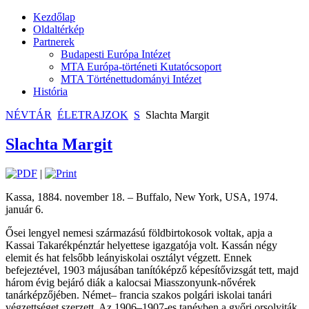
Kezdőlap
Oldaltérkép
Partnerek
Budapesti Európa Intézet
MTA Európa-történeti Kutatócsoport
MTA Történettudományi Intézet
História
NÉVTÁR
ÉLETRAJZOK
S
Slachta Margit
Slachta Margit
|
Kassa, 1884. november 18. – Buffalo, New York, USA, 1974.
január 6.
Ősei lengyel nemesi származású földbirtokosok voltak, apja a
Kassai Takarékpénztár helyettese igazgatója volt. Kassán négy
elemit és hat felsőbb leányiskolai osztályt végzett. Ennek
befejeztével, 1903 májusában tanítóképző képesítővizsgát tett, majd
három évig bejáró diák a kalocsai Miasszonyunk-nővérek
tanárképzőjében. Német– francia szakos polgári iskolai tanári
végzettséget szerzett. Az 1906–1907-es tanévben a győri orsolyiták