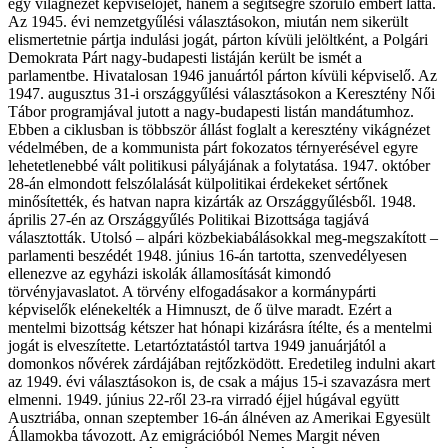
egy világnézet képviselőjét, hanem a segítségre szoruló embert látta.
Az 1945. évi nemzetgyűlési választásokon, miután nem sikerült
elismertetnie pártja indulási jogát, párton kívüli jelöltként, a Polgári
Demokrata Párt nagy-budapesti listáján került be ismét a
parlamentbe. Hivatalosan 1946 januártól párton kívüli képviselő. Az
1947. augusztus 31-i országgyűlési választásokon a Keresztény Női
Tábor programjával jutott a nagy-budapesti listán mandátumhoz.
Ebben a ciklusban is többször állást foglalt a keresztény vikágnézet
védelmében, de a kommunista párt fokozatos térnyerésével egyre
lehetetlenebbé vált politikusi pályájának a folytatása. 1947. október
28-án elmondott felszólalását külpolitikai érdekeket sértőnek
minősítették, és hatvan napra kizárták az Országgyűlésből. 1948.
április 27-én az Országgyűlés Politikai Bizottsága tagjává
választották. Utolsó – alpári közbekiabálásokkal meg-megszakított –
parlamenti beszédét 1948. június 16-án tartotta, szenvedélyesen
ellenezve az egyházi iskolák államosítását kimondó
törvényjavaslatot. A törvény elfogadásakor a kormánypárti
képviselők elénekelték a Himnuszt, de ő ülve maradt. Ezért a
mentelmi bizottság kétszer hat hónapi kizárásra ítélte, és a mentelmi
jogát is elveszítette. Letartóztatástól tartva 1949 januárjától a
domonkos nővérek zárdájában rejtőzködött. Eredetileg indulni akart
az 1949. évi választásokon is, de csak a május 15-i szavazásra mert
elmenni. 1949. június 22-ről 23-ra virradó éjjel húgával együtt
Ausztriába, onnan szeptember 16-án álnéven az Amerikai Egyesült
Államokba távozott. Az emigrációból Nemes Margit néven