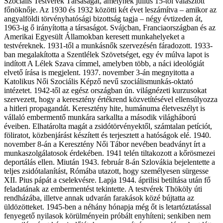
Szociális Testvérek Társaságát, amelynek július 15-től választott
főnöknője. Az 1930 és 1932 közötti két évet leszámítva – amikor az
angyalföldi törvényhatósági bizottság tagja – négy évtizeden át,
1963-ig ő irányította a társaságot. Svájcban, Franciaországban és az
Amerikai Egyesült Államokban keresett munkahelyeket a
testvéreknek. 1931-től a munkásnők szervezésén fáradozott. 1933-
ban megalakította a Szentlélek Szövetséget, egy év múlva lapot is
indított A Lélek Szava címmel, amelyben több, a náci ideológiát
elvető írása is megjelent. 1937. november 3-án megnyitotta a
Katolikus Női Szociális Képző nevű szociálismunkás-oktató
intézetet. 1942-től az egész országban ún. világnézeti kurzusokat
szervezett, hogy a keresztény értékrend közvetítésével ellensúlyozza
a hitleri propagandát. Keresztény hite, humánuma életveszélyt is
vállaló embermentő munkára sarkallta a második világháború
éveiben. Elhatárolta magát a zsidótörvényektől, számtalan petíciót,
föliratot, közbenjárást készített és terjesztett a hatóságok elé. 1940.
november 8-án a Keresztény Női Tábor nevében beadványt írt a
munkaszolgálatosok érdekében. 1941 telén tiltakozott a kőrösmezei
deportálás ellen. Miután 1943. február 8-án Szlovákia bejelentette a
teljes zsidótalanítást, Rómába utazott, hogy személyesen sürgesse
XII. Pius pápát a cselekvésre. Lapja 1944. áprilisi betiltása után fő
feladatának az embermentést tekintette. A testvérek Thököly úti
rendházába, illetve annak udvarán farakások közé bújtatta az
üldözötteket. 1945-ben a néhány hónapja még őt is letartóztatással
fenyegető nyilasok körülményein próbált enyhíteni; senkiben nem