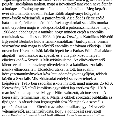
polgári iskolájában tanított, majd a következő tanévben nevelőtanár
a budapesti Csalogány utcai állami tanítóképzőben. Még képzős
évei alatt hallotta előadni Farkas Edith alapítványi hölgyet a
munkásnők védelméről, a patronázsról. Az előadás életre szóló
hatást tett rá, felkeltette érdeklődését a gyakorlati szociális munka
iránt. Győrben maga is bekapcsolódott a patronázsmunkába, majd
1908-ban abbahagyta a tanítást, hogy minden erejét a szociális
munkának szentelhesse. 1908 elején az Országos Katolikus Nővédő
Egyesület Berlinbe küldte „munkásnőtitkári” tanfolyamra, onnan
visszatérve már maga is nővédő szociális tanfolyam előadója. 1908.
november 19-én az elsők között lépett be a Farkas Edith által akkor
alapított – indulásakor az apácák és a világiak között helyett
elhelyezkedő – Szociális Missziótársulatba. Az elkövetkezendő
kilenc év alatt a keresztény nővédelem és a katolikus szociális
munka élharcosa lett. Előadókörutakat tartott, társadalmi
környezettanulmányokat készített, adományokat gyűjtött, többek
között a Szociális Missziótársulat erdélyi szervezeteinek a
kiépítésére. 1915-ben szociális iskolát nyitott, majd március 25-től A
Keresztény Nő című katolikus egyesületi lap szerkesztője. 1918
márciusában a lap neve Magyar Nőre változott, alcíme szerint A
keresztény feminizmus lapja. Maga is cikkek sorozatát publikálta az
újságban. A társadalom legnagyobb feszítőerejének a szociális
problémákat tartotta. Eltérően az arisztokratikus egyházi vezetés
véleményétől, azt hangsúlyozta, hogy a gondozást szervezett
szociálpolitika keretei közé kell állítani. Igen hamar meg kellett