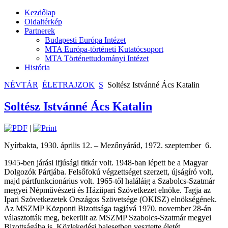
Kezdőlap
Oldaltérkép
Partnerek
Budapesti Európa Intézet
MTA Európa-történeti Kutatócsoport
MTA Történettudományi Intézet
História
NÉVTÁR
ÉLETRAJZOK
S
Soltész Istvánné Ács Katalin
Soltész Istvánné Ács Katalin
|
Nyírbakta, 1930. április 12. – Mezőnyárád, 1972. szeptember 6.
1945-ben járási ifjúsági titkár volt. 1948-ban lépett be a Magyar
Dolgozók Pártjába. Felsőfokú végzettséget szerzett, újságíró volt,
majd pártfunkcionárius volt. 1965-től haláláig a Szabolcs-Szatmár
megyei Népművészeti és Háziipari Szövetkezet elnöke. Tagja az
Ipari Szövetkezetek Országos Szövetsége (OKISZ) elnökségének.
Az MSZMP Központi Bizottsága tagjává 1970. november 28-án
választották meg, bekerült az MSZMP Szabolcs-Szatmár megyei
Bizottságába is. Közlekedési balesetben vesztette életét.