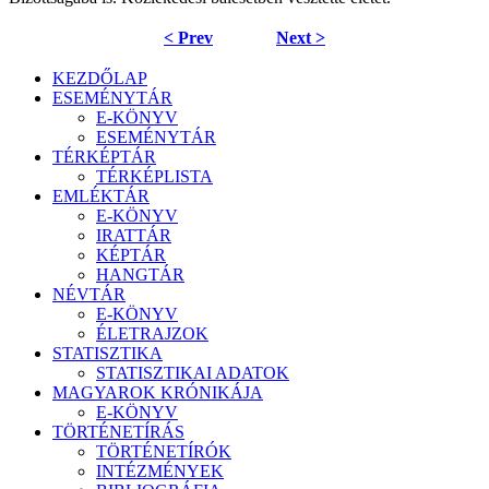
< Prev
Next >
KEZDŐLAP
ESEMÉNYTÁR
E-KÖNYV
ESEMÉNYTÁR
TÉRKÉPTÁR
TÉRKÉPLISTA
EMLÉKTÁR
E-KÖNYV
IRATTÁR
KÉPTÁR
HANGTÁR
NÉVTÁR
E-KÖNYV
ÉLETRAJZOK
STATISZTIKA
STATISZTIKAI ADATOK
MAGYAROK KRÓNIKÁJA
E-KÖNYV
TÖRTÉNETÍRÁS
TÖRTÉNETÍRÓK
INTÉZMÉNYEK