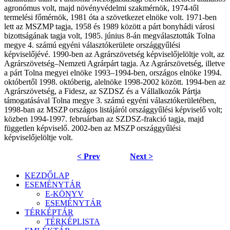
agronómus volt, majd növényvédelmi szakmérnök, 1974-től
termelési főmérnök, 1981 óta a szövetkezet elnöke volt. 1971-ben
lett az MSZMP tagja, 1958 és 1989 között a párt bonyhádi városi
bizottságának tagja volt, 1985. június 8-án megválasztották Tolna
megye 4. számú egyéni választókerülete országgyűlési
képviselőjévé. 1990-ben az Agrárszövetség képviselőjelöltje volt, az
Agrárszövetség–Nemzeti Agrárpárt tagja. Az Agrárszövetség, illetve
a párt Tolna megyei elnöke 1993–1994-ben, országos elnöke 1994.
októbertől 1998. októberig, alelnöke 1998-2002 között. 1994-ben az
Agrárszövetség, a Fidesz, az SZDSZ és a Vállalkozók Pártja
támogatásával Tolna megye 3. számú egyéni választókerületében,
1998-ban az MSZP országos listájáról országgyűlési képviselő volt;
közben 1994-1997. februárban az SZDSZ-frakció tagja, majd
független képviselő. 2002-ben az MSZP országgyűlési
képviselőjelöltje volt.
< Prev
Next >
KEZDŐLAP
ESEMÉNYTÁR
E-KÖNYV
ESEMÉNYTÁR
TÉRKÉPTÁR
TÉRKÉPLISTA