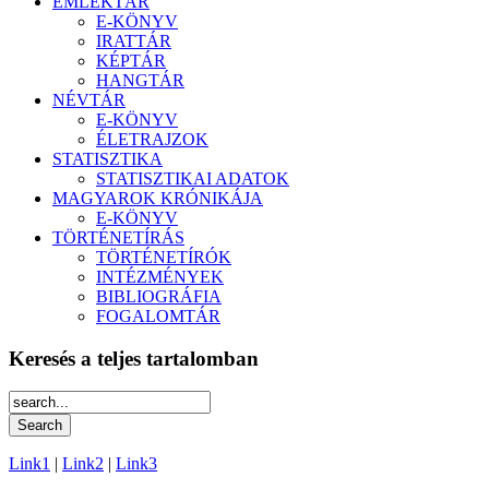
EMLÉKTÁR
E-KÖNYV
IRATTÁR
KÉPTÁR
HANGTÁR
NÉVTÁR
E-KÖNYV
ÉLETRAJZOK
STATISZTIKA
STATISZTIKAI ADATOK
MAGYAROK KRÓNIKÁJA
E-KÖNYV
TÖRTÉNETÍRÁS
TÖRTÉNETÍRÓK
INTÉZMÉNYEK
BIBLIOGRÁFIA
FOGALOMTÁR
Keresés a teljes tartalomban
Link1
|
Link2
|
Link3