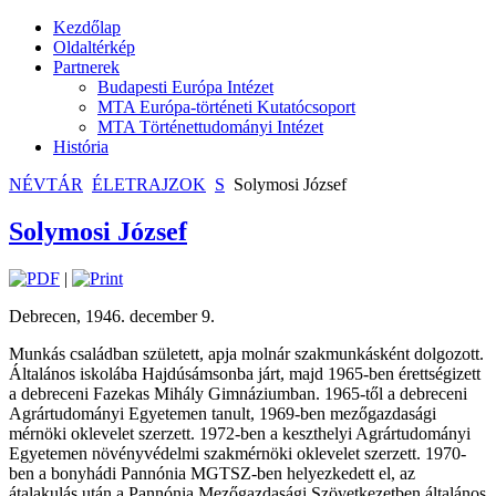
Kezdőlap
Oldaltérkép
Partnerek
Budapesti Európa Intézet
MTA Európa-történeti Kutatócsoport
MTA Történettudományi Intézet
História
NÉVTÁR
ÉLETRAJZOK
S
Solymosi József
Solymosi József
|
Debrecen, 1946. december 9.
Munkás családban született, apja molnár szakmunkásként dolgozott.
Általános iskolába Hajdúsámsonba járt, majd 1965-ben érettségizett
a debreceni Fazekas Mihály Gimnáziumban. 1965-től a debreceni
Agrártudományi Egyetemen tanult, 1969-ben mezőgazdasági
mérnöki oklevelet szerzett. 1972-ben a keszthelyi Agrártudományi
Egyetemen növényvédelmi szakmérnöki oklevelet szerzett. 1970-
ben a bonyhádi Pannónia MGTSZ-ben helyezkedett el, az
átalakulás után a Pannónia Mezőgazdasági Szövetkezetben általános