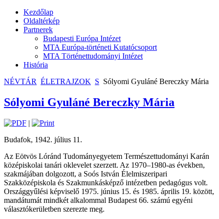
Kezdőlap
Oldaltérkép
Partnerek
Budapesti Európa Intézet
MTA Európa-történeti Kutatócsoport
MTA Történettudományi Intézet
História
NÉVTÁR
ÉLETRAJZOK
S
Sólyomi Gyuláné Bereczky Mária
Sólyomi Gyuláné Bereczky Mária
|
Budafok, 1942. július 11.
Az Eötvös Lóránd Tudományegyetem Természettudományi Karán
középiskolai tanári oklevelet szerzett. Az 1970–1980-as években,
szakmájában dolgozott, a Soós István Élelmiszeripari
Szakközépiskola és Szakmunkásképző intézetben pedagógus volt.
Országgyűlési képviselő 1975. június 15. és 1985. április 19. között,
mandátumát mindkét alkalommal Budapest 66. számú egyéni
választókerületben szerezte meg.