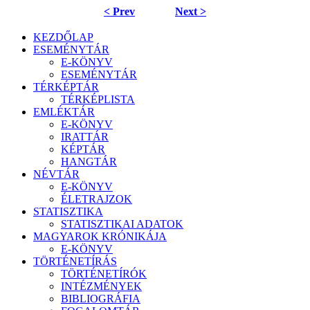
< Prev
Next >
KEZDŐLAP
ESEMÉNYTÁR
E-KÖNYV
ESEMÉNYTÁR
TÉRKÉPTÁR
TÉRKÉPLISTA
EMLÉKTÁR
E-KÖNYV
IRATTÁR
KÉPTÁR
HANGTÁR
NÉVTÁR
E-KÖNYV
ÉLETRAJZOK
STATISZTIKA
STATISZTIKAI ADATOK
MAGYAROK KRÓNIKÁJA
E-KÖNYV
TÖRTÉNETÍRÁS
TÖRTÉNETÍRÓK
INTÉZMÉNYEK
BIBLIOGRÁFIA