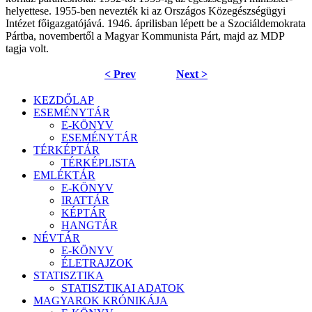
helyettese. 1955-ben nevezték ki az Országos Közegészségügyi
Intézet főigazgatójává. 1946. áprilisban lépett be a Szociáldemokrata
Pártba, novembertől a Magyar Kommunista Párt, majd az MDP
tagja volt.
< Prev
Next >
KEZDŐLAP
ESEMÉNYTÁR
E-KÖNYV
ESEMÉNYTÁR
TÉRKÉPTÁR
TÉRKÉPLISTA
EMLÉKTÁR
E-KÖNYV
IRATTÁR
KÉPTÁR
HANGTÁR
NÉVTÁR
E-KÖNYV
ÉLETRAJZOK
STATISZTIKA
STATISZTIKAI ADATOK
MAGYAROK KRÓNIKÁJA