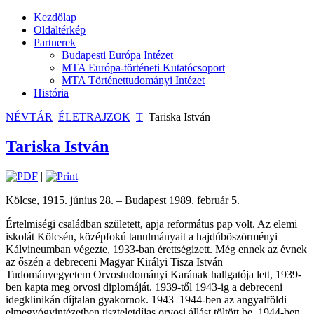
Kezdőlap
Oldaltérkép
Partnerek
Budapesti Európa Intézet
MTA Európa-történeti Kutatócsoport
MTA Történettudományi Intézet
História
NÉVTÁR
ÉLETRAJZOK
T
Tariska István
Tariska István
|
Kölcse, 1915. június 28. – Budapest 1989. február 5.
Értelmiségi családban született, apja református pap volt. Az elemi
iskolát Kölcsén, középfokú tanulmányait a hajdúböszörményi
Kálvineumban végezte, 1933-ban érettségizett. Még ennek az évnek
az őszén a debreceni Magyar Királyi Tisza István
Tudományegyetem Orvostudományi Karának hallgatója lett, 1939-
ben kapta meg orvosi diplomáját. 1939-től 1943-ig a debreceni
idegklinikán díjtalan gyakornok. 1943–1944-ben az angyalföldi
elmegyógyintézetben tiszteletdíjas orvosi állást töltött be. 1944-ben,