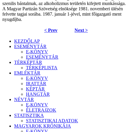
szenilis bántalmak, az alkoholizmus területén kifejtett munkássága.
A Magyar Partizán Szövetség elnöksége 1981. novemberi ülésén
felvette tagjai sorába. 1987. január 1-jével, mint főigazgató ment
nyugdíjba.
< Prev
Next >
KEZDŐLAP
ESEMÉNYTÁR
E-KÖNYV
ESEMÉNYTÁR
TÉRKÉPTÁR
TÉRKÉPLISTA
EMLÉKTÁR
E-KÖNYV
IRATTÁR
KÉPTÁR
HANGTÁR
NÉVTÁR
E-KÖNYV
ÉLETRAJZOK
STATISZTIKA
STATISZTIKAI ADATOK
MAGYAROK KRÓNIKÁJA
E-KÖNYV