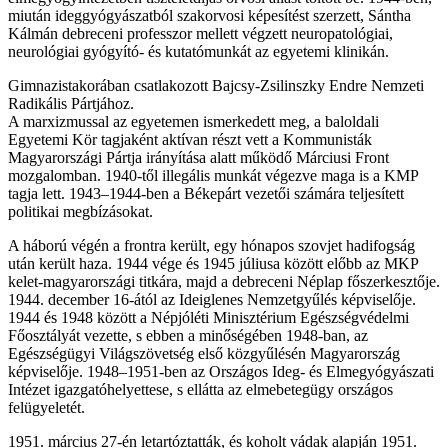
miután ideggyógyászatból szakorvosi képesítést szerzett, Sántha
Kálmán debreceni professzor mellett végzett neuropatológiai,
neurológiai gyógyító- és kutatómunkát az egyetemi klinikán.
Gimnazistakorában csatlakozott Bajcsy-Zsilinszky Endre Nemzeti
Radikális Pártjához.
A marxizmussal az egyetemen ismerkedett meg, a baloldali
Egyetemi Kör tagjaként aktívan részt vett a Kommunisták
Magyarországi Pártja irányítása alatt működő Márciusi Front
mozgalomban. 1940-től illegális munkát végezve maga is a KMP
tagja lett. 1943–1944-ben a Békepárt vezetői számára teljesített
politikai megbízásokat.
A háború végén a frontra került, egy hónapos szovjet hadifogság
után került haza. 1944 vége és 1945 júliusa között előbb az MKP
kelet-magyarországi titkára, majd a debreceni Néplap főszerkesztője.
1944. december 16-ától az Ideiglenes Nemzetgyűlés képviselője.
1944 és 1948 között a Népjóléti Minisztérium Egészségvédelmi
Főosztályát vezette, s ebben a minőségében 1948-ban, az
Egészségügyi Világszövetség első közgyűlésén Magyarország
képviselője. 1948–1951-ben az Országos Ideg- és Elmegyógyászati
Intézet igazgatóhelyettese, s ellátta az elmebetegügy országos
felügyeletét.
1951. március 27-én letartóztatták, és koholt vádak alapján 1951.