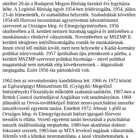
október 20-án a Budapesti Megyei Bíróság tizenkét évi fegyházra
ítélte. A Legfelső Bíróság ügyét 1954-ben felülvizsgálta, 1954. július
23-án felmentették, és szabadlábra helyezték. Szabadulását követően
1954-től főorvosi beosztásban agyszövettani laboratóriumot
szervezett az Országos Ideg- és Elmegyógyintézetben. 1956
októberében a II. kerületi nemzeti bizottság tagjává és intézetében a
munkástanács elnökévé választották. Novemberben az MSZMP II.
kerületi ideiglenes intézőbizottságába vonták be munkatársnak.
Innen rövid idő múltán kivált, mert nem helyeselte a Kádár-kormány
politikai irányvonalát. 1957 áprilisában újra jelentkezett a pártba, a
kerületi MSZMP-szervezet politikai bizottsága – mivel politikai
magatartását nem tartották elég következetesnek – átigazolását
megtagadta. Ezért 1956 óta pártonkívüli volt.
1962-ben az orvostudomány kandidátusa lett. 1966 és 1972 között
az Egészségügyi Minisztérium III. (Gyógyító–Megelőző
Intézmények) Főosztályán működött szaktanácsadóként. 1967-ben a
British Council ösztöndíjával Angliában volt tanulmányúton. 1969
júliusától az Orvos-továbbképző Intézet neuro-pszichiátriai tanszéke
tanszékvezető egyetemi tanára. Emellett 1972. február 1-jétől az
Országos Ideg- és Elmegyógyászati Intézet igazgató főorvosi
teendőit is ellátta. Vezető egyetemi tanári beosztását a pszichiátriai
tanszék önállósulásáig megtartotta. 1980-ban akadémiai doktori
fokozatot szerzett, 1983-ban az MTA levelező tagjának választották.
Jelentős volt a klinikai neuropatológia, a lassú vírusbetegségek, a