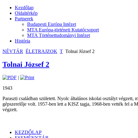
Kezdőlap
Oldaltérkép
Partnerek
Budapesti Európa Intézet
MTA Európa-történeti Kutatócsoport
MTA Történettudományi Intézet
História
NÉVTÁR
ÉLETRAJZOK
T
Tolnai József 2
Tolnai József 2
|
1943
Paraszti családban született. Nyolc általános iskolai osztályt végzett
gépszerelője volt. 1957-ben lett a KISZ tagja, 1968-ben vették fel a 
végzett.
KEZDŐLAP
ESEMÉNYTÁR