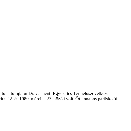
3-tól a tótújfalui Dráva-menti Egyetértés Termelőszövetkezet
ius 22. és 1980. március 27. között volt. Öt hónapos pártiskolát