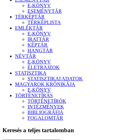
E-KÖNYV
ESEMÉNYTÁR
TÉRKÉPTÁR
TÉRKÉPLISTA
EMLÉKTÁR
E-KÖNYV
IRATTÁR
KÉPTÁR
HANGTÁR
NÉVTÁR
E-KÖNYV
ÉLETRAJZOK
STATISZTIKA
STATISZTIKAI ADATOK
MAGYAROK KRÓNIKÁJA
E-KÖNYV
TÖRTÉNETÍRÁS
TÖRTÉNETÍRÓK
INTÉZMÉNYEK
BIBLIOGRÁFIA
FOGALOMTÁR
Keresés a teljes tartalomban