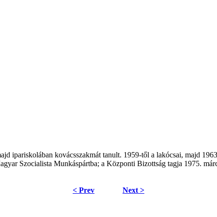
, majd ipariskolában kovácsszakmát tanult. 1959-től a lakócsai, majd 196
Magyar Szocialista Munkáspártba; a Központi Bizottság tagja 1975. márc
< Prev
Next >