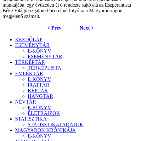
munkájába, egy évtizeden át ő rendezte sajtó alá az Eszperantista
Béke Világmozgalom Paco című folyóirata Magyarországon
megjelenő számait.
< Prev
Next >
KEZDŐLAP
ESEMÉNYTÁR
E-KÖNYV
ESEMÉNYTÁR
TÉRKÉPTÁR
TÉRKÉPLISTA
EMLÉKTÁR
E-KÖNYV
IRATTÁR
KÉPTÁR
HANGTÁR
NÉVTÁR
E-KÖNYV
ÉLETRAJZOK
STATISZTIKA
STATISZTIKAI ADATOK
MAGYAROK KRÓNIKÁJA
E-KÖNYV