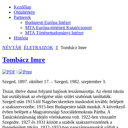
Kezdőlap
Oldaltérkép
Partnerek
Budapesti Európa Intézet
MTA Európa-történeti Kutatócsoport
MTA Történettudományi Intézet
História
NÉVTÁR
ÉLETRAJZOK
T
Tombácz Imre
Tombácz Imre
|
Szeged, 1897. október 17. – Szeged, 1982. szeptember 3.
Tiszai, illetve dunai folyami hajósok leszármazottja. Az elemi iskola
hat osztályának az elvégzése után szülei szabónak taníttatták.
Szeged után 1913-tól Nagybecskereken inaskodott tovább; belépett
a szakszervezetbe. 1915-ben Budapesten talált munkát. A következő
évben belépett a Magyarországi Szociáldemokrata Pártba. A
Tanácsköztársaság idején vöröskatona volt. 1922-ben visszatért
Szegedre. 1927 és 1931 között a szabók szakszervezetének a
függetlenített titkára. 1932–1933-ban napszámosmunkát vállalt a