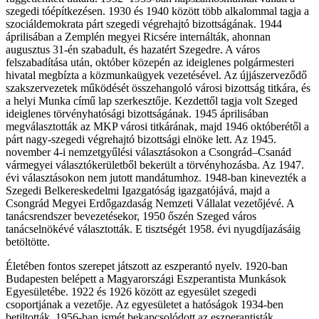
szegedi tóépítkezésen. 1930 és 1940 között több alkalommal tagja a
szociáldemokrata párt szegedi végrehajtó bizottságának. 1944
áprilisában a Zemplén megyei Ricsére internálták, ahonnan
augusztus 31-én szabadult, és hazatért Szegedre. A város
felszabadítása után, október közepén az ideiglenes polgármesteri
hivatal megbízta a közmunkaügyek vezetésével. Az újjászerveződő
szakszervezetek működését összehangoló városi bizottság titkára, és
a helyi Munka című lap szerkesztője. Kezdettől tagja volt Szeged
ideiglenes törvényhatósági bizottságának. 1945 áprilisában
megválasztották az MKP városi titkárának, majd 1946 októberétől a
párt nagy-szegedi végrehajtó bizottsági elnöke lett. Az 1945.
november 4-i nemzetgyűlési választásokon a Csongrád–Csanád
vármegyei választókerületből bekerült a törvényhozásba. Az 1947.
évi választásokon nem jutott mandátumhoz. 1948-ban kinevezték a
Szegedi Belkereskedelmi Igazgatóság igazgatójává, majd a
Csongrád Megyei Erdőgazdaság Nemzeti Vállalat vezetőjévé. A
tanácsrendszer bevezetésekor, 1950 őszén Szeged város
tanácselnökévé választották. E tisztségét 1958. évi nyugdíjazásáig
betöltötte.
Életében fontos szerepet játszott az eszperantó nyelv. 1920-ban
Budapesten belépett a Magyarországi Eszperantista Munkások
Egyesületébe. 1922 és 1926 között az egyesület szegedi
csoportjának a vezetője. Az egyesületet a hatóságok 1934-ben
betiltották. 1956-ban ismét bekapcsolódott az eszperantisták