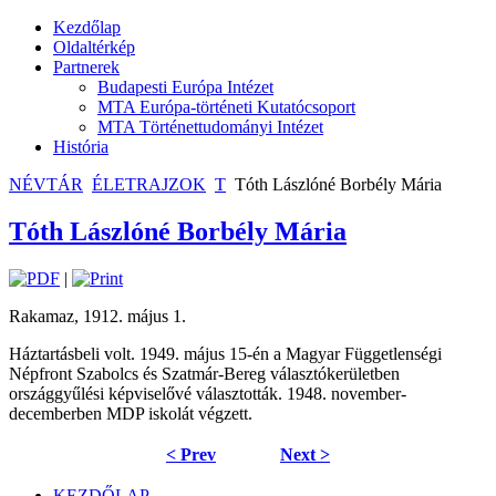
Kezdőlap
Oldaltérkép
Partnerek
Budapesti Európa Intézet
MTA Európa-történeti Kutatócsoport
MTA Történettudományi Intézet
História
NÉVTÁR
ÉLETRAJZOK
T
Tóth Lászlóné Borbély Mária
Tóth Lászlóné Borbély Mária
|
Rakamaz, 1912. május 1.
Háztartásbeli volt. 1949. május 15-én a Magyar Függetlenségi
Népfront Szabolcs és Szatmár-Bereg választókerületben
országgyűlési képviselővé választották. 1948. november-
decemberben MDP iskolát végzett.
< Prev
Next >
KEZDŐLAP