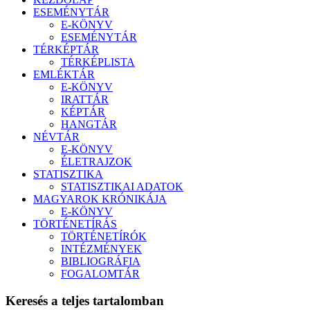
ESEMÉNYTÁR
E-KÖNYV
ESEMÉNYTÁR
TÉRKÉPTÁR
TÉRKÉPLISTA
EMLÉKTÁR
E-KÖNYV
IRATTÁR
KÉPTÁR
HANGTÁR
NÉVTÁR
E-KÖNYV
ÉLETRAJZOK
STATISZTIKA
STATISZTIKAI ADATOK
MAGYAROK KRÓNIKÁJA
E-KÖNYV
TÖRTÉNETÍRÁS
TÖRTÉNETÍRÓK
INTÉZMÉNYEK
BIBLIOGRÁFIA
FOGALOMTÁR
Keresés a teljes tartalomban