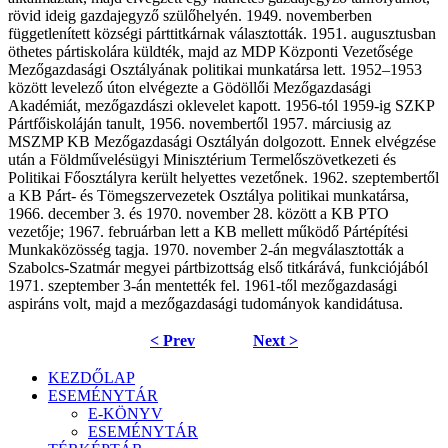
rövid ideig gazdajegyző szülőhelyén. 1949. novemberben
függetlenített községi párttitkárnak választották. 1951. augusztusban
öthetes pártiskolára küldték, majd az MDP Központi Vezetősége
Mezőgazdasági Osztályának politikai munkatársa lett. 1952–1953
között levelező úton elvégezte a Gödöllői Mezőgazdasági
Akadémiát, mezőgazdászi oklevelet kapott. 1956-tól 1959-ig SZKP
Pártfőiskoláján tanult, 1956. novembertől 1957. márciusig az
MSZMP KB Mezőgazdasági Osztályán dolgozott. Ennek elvégzése
után a Földművelésügyi Minisztérium Termelőszövetkezeti és
Politikai Főosztályra került helyettes vezetőnek. 1962. szeptembertől
a KB Párt- és Tömegszervezetek Osztálya politikai munkatársa,
1966. december 3. és 1970. november 28. között a KB PTO
vezetője; 1967. februárban lett a KB mellett működő Pártépítési
Munkaközösség tagja. 1970. november 2-án megválasztották a
Szabolcs-Szatmár megyei pártbizottság első titkárává, funkciójából
1971. szeptember 3-án mentették fel. 1961-től mezőgazdasági
aspiráns volt, majd a mezőgazdasági tudományok kandidátusa.
< Prev
Next >
KEZDŐLAP
ESEMÉNYTÁR
E-KÖNYV
ESEMÉNYTÁR