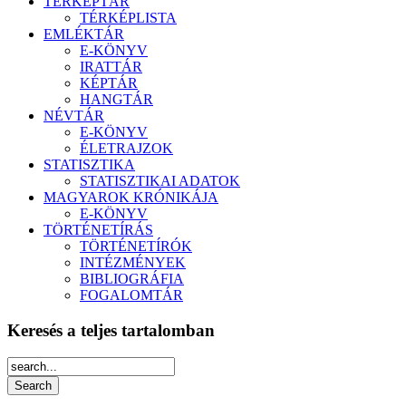
TÉRKÉPTÁR
TÉRKÉPLISTA
EMLÉKTÁR
E-KÖNYV
IRATTÁR
KÉPTÁR
HANGTÁR
NÉVTÁR
E-KÖNYV
ÉLETRAJZOK
STATISZTIKA
STATISZTIKAI ADATOK
MAGYAROK KRÓNIKÁJA
E-KÖNYV
TÖRTÉNETÍRÁS
TÖRTÉNETÍRÓK
INTÉZMÉNYEK
BIBLIOGRÁFIA
FOGALOMTÁR
Keresés a teljes tartalomban