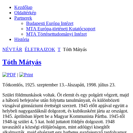
Kezdőlap
Oldaltérkép
Partnerek
Budapesti Európa Intézet
MTA Európa-történeti Kutatócsoport
MTA Történettudományi Intézet
História
NÉVTÁR
ÉLETRAJZOK
T
Tóth Mátyás
Tóth Mátyás
|
Tótkomlós, 1925. szeptember 13.–Jászapáti, 1998. július 23.
Szülei földmunkások voltak. Öt elemit és egy polgárit végzett, majd
a háború befejezése után folytatta tanulmányait, és különbözeti
vizsgával gimnáziumi érettségit szerzett. 1945 előtt apjával együtt a
helybeli nagygazdáknál dolgozott, és kubikusként járta az országot.
1945. áprilisban lépett be a Magyar Kommunista Pártba. 1945-től
1948-ig szülei 4, 5 kat. hold juttatott földjén dolgozott. 1948
tavaszától a községi elöljáróságon, mint adóügyi kisegítőt
alkalmazták, majd elvégzett egy hathetes gazdajegyző tanfolyamot,