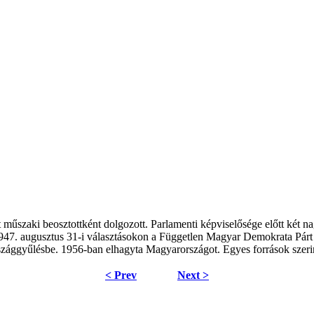
tt műszaki beosztottként dolgozott. Parlamenti képviselősége előtt két
1947. augusztus 31-i választásokon a Független Magyar Demokrata Párt
 Országgyűlésbe. 1956-ban elhagyta Magyarországot. Egyes források sze
< Prev
Next >