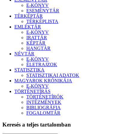
E-KÖNYV
ESEMÉNYTÁR
TÉRKÉPTÁR
TÉRKÉPLISTA
EMLÉKTÁR
E-KÖNYV
IRATTÁR
KÉPTÁR
HANGTÁR
NÉVTÁR
E-KÖNYV
ÉLETRAJZOK
STATISZTIKA
STATISZTIKAI ADATOK
MAGYAROK KRÓNIKÁJA
E-KÖNYV
TÖRTÉNETÍRÁS
TÖRTÉNETÍRÓK
INTÉZMÉNYEK
BIBLIOGRÁFIA
FOGALOMTÁR
Keresés a teljes tartalomban