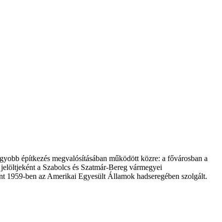
 nagyobb építkezés megvalósításában működött közre: a fővárosban a
 jelöltjeként a Szabolcs és Szatmár-Bereg vármegyei
rint 1959-ben az Amerikai Egyesült Államok hadseregében szolgált.