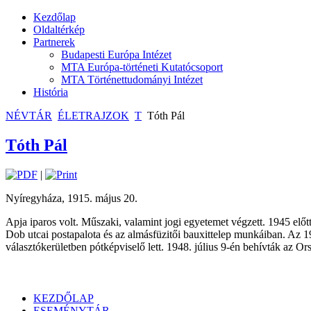
Kezdőlap
Oldaltérkép
Partnerek
Budapesti Európa Intézet
MTA Európa-történeti Kutatócsoport
MTA Történettudományi Intézet
História
NÉVTÁR
ÉLETRAJZOK
T
Tóth Pál
Tóth Pál
|
Nyíregyháza, 1915. május 20.
Apja iparos volt. Műszaki, valamint jogi egyetemet végzett. 1945 elő
Dob utcai postapalota és az almásfüzitői bauxittelep munkáiban. Az 
választókerületben pótképviselő lett. 1948. július 9-én behívták az
KEZDŐLAP
ESEMÉNYTÁR