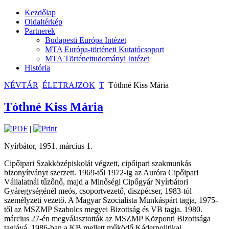
Kezdőlap
Oldaltérkép
Partnerek
Budapesti Európa Intézet
MTA Európa-történeti Kutatócsoport
MTA Történettudományi Intézet
História
NÉVTÁR
ÉLETRAJZOK
T
Tóthné Kiss Mária
Tóthné Kiss Mária
|
Nyírbátor, 1951. március 1.
Cipőipari Szakközépiskolát végzett, cipőipari szakmunkás
bizonyítványt szerzett. 1969-től 1972-ig az Auróra Cipőipari
Vállalatnál tűzőnő, majd a Minőségi Cipőgyár Nyírbátori
Gyáregységénél meós, csoportvezető, diszpécser, 1983-tól
személyzeti vezető. A Magyar Szocialista Munkáspárt tagja, 1975-
től az MSZMP Szabolcs megyei Bizottság és VB tagja. 1980.
március 27-én megválasztották az MSZMP Központi Bizottsága
tagjává, 1986-ban a KB mellett működő Káderpolitikai