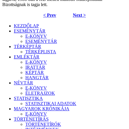
Bizottságnak is tagja lett.
< Prev
Next >
KEZDŐLAP
ESEMÉNYTÁR
E-KÖNYV
ESEMÉNYTÁR
TÉRKÉPTÁR
TÉRKÉPLISTA
EMLÉKTÁR
E-KÖNYV
IRATTÁR
KÉPTÁR
HANGTÁR
NÉVTÁR
E-KÖNYV
ÉLETRAJZOK
STATISZTIKA
STATISZTIKAI ADATOK
MAGYAROK KRÓNIKÁJA
E-KÖNYV
TÖRTÉNETÍRÁS
TÖRTÉNETÍRÓK