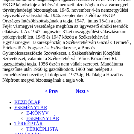
FKGP képviselője a fehérvári nemzeti bizottságban és a vármegyei
törvényhatósági bizottságban. 1945. november 4-én nemzetgyűlési
képviselővé választották. 1946. szeptember 7-étől az FKGP
Országos Intézőbizottságának a tagja. 1947. június 15-én a párt
Fejér vármegyei vezetősége megbízta az ügyvezető elnöki teendők
ellátásával. Az 1947. augusztus 31-ei országgyűlési választásokon
pótképviselő lett. 1945 és 1947 között a Székesfehérvári
Egyházmegyei Takarékpénztár, a Székesfehérvári Gazdák Termelő-,
Értékesítő és Fogyasztási Szövetkezete, a Bor- és
Gyümölcsszeszfőzde Szövetkezet, a Székesfehérvári Közjóléti
Szövetkezet, valamint a Székesfehérvár Város Közművei Rt.
igazgatósági tagja. 1956 őszén nem vállalt szerepet. Mandátuma
megszűnte után 1960-ig gazdálkodott. 1960-ban belépett a
termelőszövetkezetbe, itt dolgozott 1973-ig. Haláláig a Hazafias
Népfront megyei bizottságának a tagja volt.
< Prev
Next >
KEZDŐLAP
ESEMÉNYTÁR
E-KÖNYV
ESEMÉNYTÁR
TÉRKÉPTÁR
TÉRKÉPLISTA