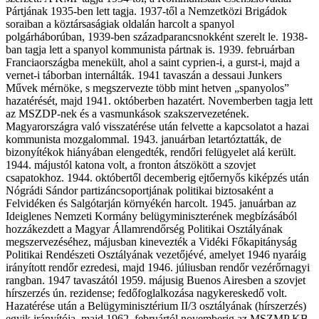
Pártjának 1935-ben lett tagja. 1937-től a Nemzetközi Brigádok
soraiban a köztársaságiak oldalán harcolt a spanyol
polgárháborúban, 1939-ben századparancsnokként szerelt le. 1938-
ban tagja lett a spanyol kommunista pártnak is. 1939. februárban
Franciaországba menekült, ahol a saint cyprien-i, a gurst-i, majd a
vernet-i táborban internálták. 1941 tavaszán a dessaui Junkers
Művek mérnöke, s megszervezte több mint hetven „spanyolos”
hazatérését, majd 1941. októberben hazatért. Novemberben tagja lett
az MSZDP-nek és a vasmunkások szakszervezetének.
Magyarországra való visszatérése után felvette a kapcsolatot a hazai
kommunista mozgalommal. 1943. januárban letartóztatták, de
bizonyítékok hiányában elengedték, rendőri felügyelet alá került.
1944. májustól katona volt, a fronton átszökött a szovjet
csapatokhoz. 1944. októbertől decemberig ejtőernyős kiképzés után
Nógrádi Sándor partizáncsoportjának politikai biztosaként a
Felvidéken és Salgótarján környékén harcolt. 1945. januárban az
Ideiglenes Nemzeti Kormány belügyminiszterének megbízásából
hozzákezdett a Magyar Államrendőrség Politikai Osztályának
megszervezéséhez, májusban kinevezték a Vidéki Főkapitányság
Politikai Rendészeti Osztályának vezetőjévé, amelyet 1946 nyaráig
irányított rendőr ezredesi, majd 1946. júliusban rendőr vezérőrnagyi
rangban. 1947 tavaszától 1959. májusig Buenos Airesben a szovjet
hírszerzés ún. rezidense; fedőfoglalkozása nagykereskedő volt.
Hazatérése után a Belügyminisztérium II/3 osztályának (hírszerzés)
egyik irányítója, majd 1962. februártól novemberig az MSZMP KB