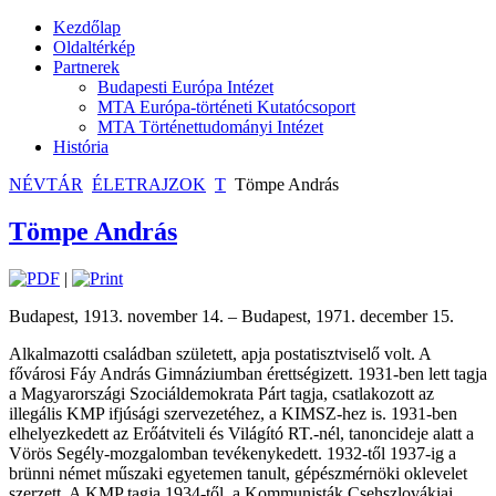
Kezdőlap
Oldaltérkép
Partnerek
Budapesti Európa Intézet
MTA Európa-történeti Kutatócsoport
MTA Történettudományi Intézet
História
NÉVTÁR
ÉLETRAJZOK
T
Tömpe András
Tömpe András
|
Budapest, 1913. november 14. – Budapest, 1971. december 15.
Alkalmazotti családban született, apja postatisztviselő volt. A
fővárosi Fáy András Gimnáziumban érettségizett. 1931-ben lett tagja
a Magyarországi Szociáldemokrata Párt tagja, csatlakozott az
illegális KMP ifjúsági szervezetéhez, a KIMSZ-hez is. 1931-ben
elhelyezkedett az Erőátviteli és Világító RT.-nél, tanoncideje alatt a
Vörös Segély-mozgalomban tevékenykedett. 1932-től 1937-ig a
brünni német műszaki egyetemen tanult, gépészmérnöki oklevelet
szerzett. A KMP tagja 1934-től, a Kommunisták Csehszlovákiai