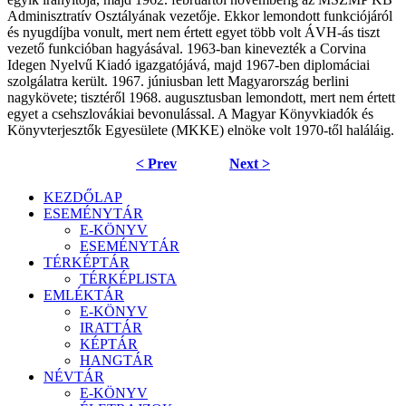
Adminisztratív Osztályának vezetője. Ekkor lemondott funkciójáról
és nyugdíjba vonult, mert nem értett egyet több volt ÁVH-ás tiszt
vezető funkcióban hagyásával. 1963-ban kinevezték a Corvina
Idegen Nyelvű Kiadó igazgatójává, majd 1967-ben diplomáciai
szolgálatra került. 1967. júniusban lett Magyarország berlini
nagykövete; tisztéről 1968. augusztusban lemondott, mert nem értett
egyet a csehszlovákiai bevonulással. A Magyar Könyvkiadók és
Könyvterjesztők Egyesülete (MKKE) elnöke volt 1970-től haláláig.
< Prev
Next >
KEZDŐLAP
ESEMÉNYTÁR
E-KÖNYV
ESEMÉNYTÁR
TÉRKÉPTÁR
TÉRKÉPLISTA
EMLÉKTÁR
E-KÖNYV
IRATTÁR
KÉPTÁR
HANGTÁR
NÉVTÁR
E-KÖNYV