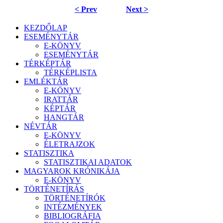
< Prev
Next >
KEZDŐLAP
ESEMÉNYTÁR
E-KÖNYV
ESEMÉNYTÁR
TÉRKÉPTÁR
TÉRKÉPLISTA
EMLÉKTÁR
E-KÖNYV
IRATTÁR
KÉPTÁR
HANGTÁR
NÉVTÁR
E-KÖNYV
ÉLETRAJZOK
STATISZTIKA
STATISZTIKAI ADATOK
MAGYAROK KRÓNIKÁJA
E-KÖNYV
TÖRTÉNETÍRÁS
TÖRTÉNETÍRÓK
INTÉZMÉNYEK
BIBLIOGRÁFIA