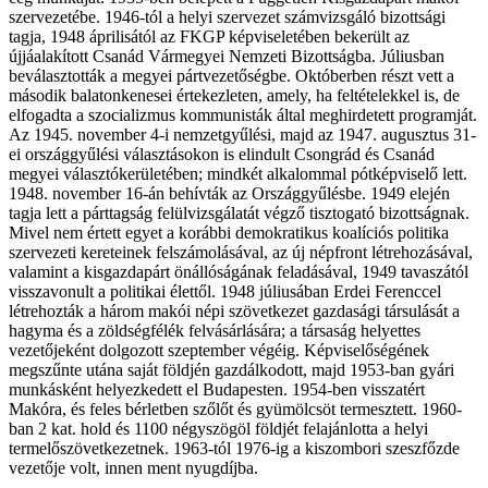
szervezetébe. 1946-tól a helyi szervezet számvizsgáló bizottsági
tagja, 1948 áprilisától az FKGP képviseletében bekerült az
újjáalakított Csanád Vármegyei Nemzeti Bizottságba. Júliusban
beválasztották a megyei pártvezetőségbe. Októberben részt vett a
második balatonkenesei értekezleten, amely, ha feltételekkel is, de
elfogadta a szocializmus kommunisták által meghirdetett programját.
Az 1945. november 4-i nemzetgyűlési, majd az 1947. augusztus 31-
ei országgyűlési választásokon is elindult Csongrád és Csanád
megyei választókerületében; mindkét alkalommal pótképviselő lett.
1948. november 16-án behívták az Országgyűlésbe. 1949 elején
tagja lett a párttagság felülvizsgálatát végző tisztogató bizottságnak.
Mivel nem értett egyet a korábbi demokratikus koalíciós politika
szervezeti kereteinek felszámolásával, az új népfront létrehozásával,
valamint a kisgazdapárt önállóságának feladásával, 1949 tavaszától
visszavonult a politikai élettől. 1948 júliusában Erdei Ferenccel
létrehozták a három makói népi szövetkezet gazdasági társulását a
hagyma és a zöldségfélék felvásárlására; a társaság helyettes
vezetőjeként dolgozott szeptember végéig. Képviselőségének
megszűnte utána saját földjén gazdálkodott, majd 1953-ban gyári
munkásként helyezkedett el Budapesten. 1954-ben visszatért
Makóra, és feles bérletben szőlőt és gyümölcsöt termesztett. 1960-
ban 2 kat. hold és 1100 négyszögöl földjét felajánlotta a helyi
termelőszövetkezetnek. 1963-tól 1976-ig a kiszombori szeszfőzde
vezetője volt, innen ment nyugdíjba.