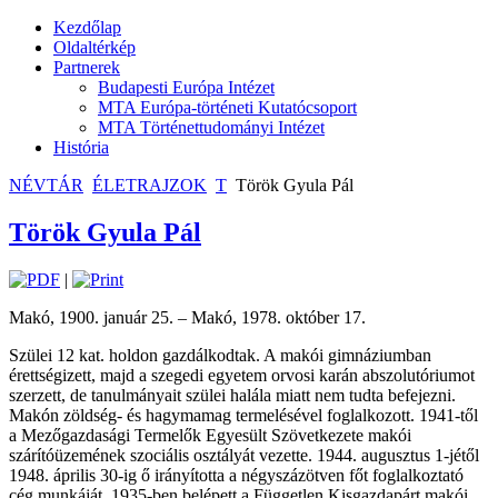
Kezdőlap
Oldaltérkép
Partnerek
Budapesti Európa Intézet
MTA Európa-történeti Kutatócsoport
MTA Történettudományi Intézet
História
NÉVTÁR
ÉLETRAJZOK
T
Török Gyula Pál
Török Gyula Pál
|
Makó, 1900. január 25. – Makó, 1978. október 17.
Szülei 12 kat. holdon gazdálkodtak. A makói gimnáziumban
érettségizett, majd a szegedi egyetem orvosi karán abszolutóriumot
szerzett, de tanulmányait szülei halála miatt nem tudta befejezni.
Makón zöldség- és hagymamag termelésével foglalkozott. 1941-től
a Mezőgazdasági Termelők Egyesült Szövetkezete makói
szárítóüzemének szociális osztályát vezette. 1944. augusztus 1-jétől
1948. április 30-ig ő irányította a négyszázötven főt foglalkoztató
cég munkáját. 1935-ben belépett a Független Kisgazdapárt makói