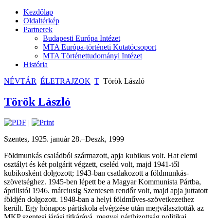
Kezdőlap
Oldaltérkép
Partnerek
Budapesti Európa Intézet
MTA Európa-történeti Kutatócsoport
MTA Történettudományi Intézet
História
NÉVTÁR
ÉLETRAJZOK
T
Török László
Török László
|
Szentes, 1925. január 28.–Deszk, 1999
Földmunkás családból származott, apja kubikus volt. Hat elemi
osztályt és két polgárit végzett, cseléd volt, majd 1941-től
kubikosként dolgozott; 1943-ban csatlakozott a földmunkás-
szövetséghez. 1945-ben lépett be a Magyar Kommunista Pártba,
áprilistól 1946. márciusig Szentesen rendőr volt, majd apja juttatott
földjén dolgozott. 1948-ban a helyi földműves-szövetkezethez
került. Egy hónapos pártiskola elvégzése után megválasztották az
MKP szentesi járási titkárává, megyei pártbizottság politikai