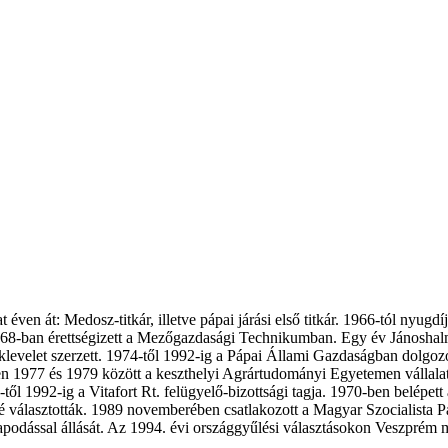
 éven át: Medosz-titkár, illetve pápai járási első titkár. 1966-tól nyug
968-ban érettségizett a Mezőgazdasági Technikumban. Egy év Jánoshalmá
klevelet szerzett. 1974-től 1992-ig a Pápai Állami Gazdaságban dolgozo
en 1977 és 1979 között a keszthelyi Agrártudományi Egyetemen vállalat
-től 1992-ig a Vitafort Rt. felügyelő-bizottsági tagja. 1970-ben belépe
é választották. 1989 novemberében csatlakozott a Magyar Szocialista P
llapodással állását. Az 1994. évi országgyűlési választásokon Veszpré