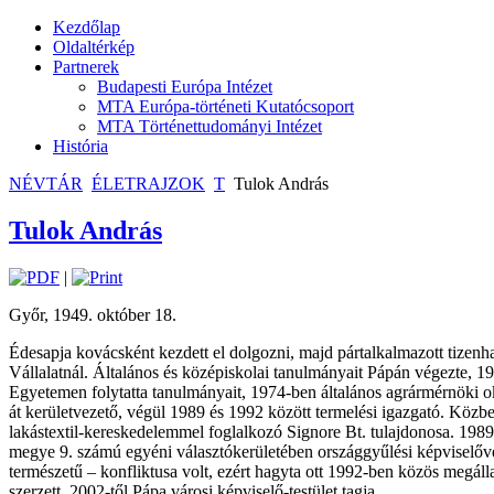
Kezdőlap
Oldaltérkép
Partnerek
Budapesti Európa Intézet
MTA Európa-történeti Kutatócsoport
MTA Történettudományi Intézet
História
NÉVTÁR
ÉLETRAJZOK
T
Tulok András
Tulok András
|
Győr, 1949. október 18.
Édesapja kovácsként kezdett el dolgozni, majd pártalkalmazott tizenhat
Vállalatnál. Általános és középiskolai tanulmányait Pápán végezte, 1
Egyetemen folytatta tanulmányait, 1974-ben általános agrármérnöki o
át kerületvezető, végül 1989 és 1992 között termelési igazgató. Közb
lakástextil-kereskedelemmel foglalkozó Signore Bt. tulajdonosa. 1989
megye 9. számú egyéni választókerületében országgyűlési képviselőv
természetű – konfliktusa volt, ezért hagyta ott 1992-ben közös megá
szerzett. 2002-től Pápa városi képviselő-testület tagja.