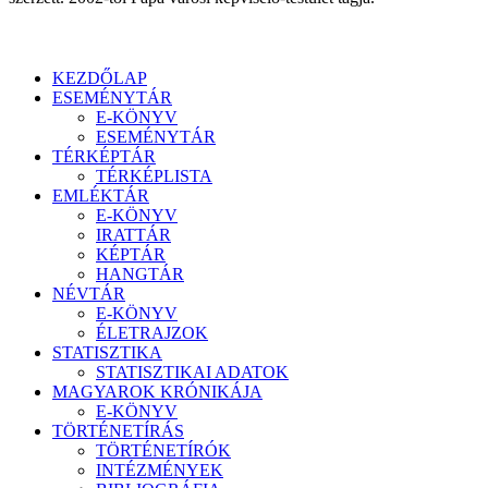
KEZDŐLAP
ESEMÉNYTÁR
E-KÖNYV
ESEMÉNYTÁR
TÉRKÉPTÁR
TÉRKÉPLISTA
EMLÉKTÁR
E-KÖNYV
IRATTÁR
KÉPTÁR
HANGTÁR
NÉVTÁR
E-KÖNYV
ÉLETRAJZOK
STATISZTIKA
STATISZTIKAI ADATOK
MAGYAROK KRÓNIKÁJA
E-KÖNYV
TÖRTÉNETÍRÁS
TÖRTÉNETÍRÓK
INTÉZMÉNYEK