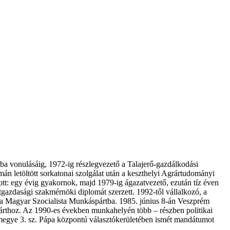
díjba vonulásáig, 1972-ig részlegvezető a Talajerő-gazdálkodási
n letöltött sorkatonai szolgálat után a keszthelyi Agrártudományi
tt: egy évig gyakornok, majd 1979-ig ágazatvezető, ezután tíz éven
gazdasági szakmérnöki diplomát szerzett. 1992-től vállalkozó, a
tt a Magyar Szocialista Munkáspártba. 1985. június 8-án Veszprém
árthoz. Az 1990-es években munkahelyén több – részben politikai
m megye 3. sz. Pápa központú választókerületében ismét mandátumot