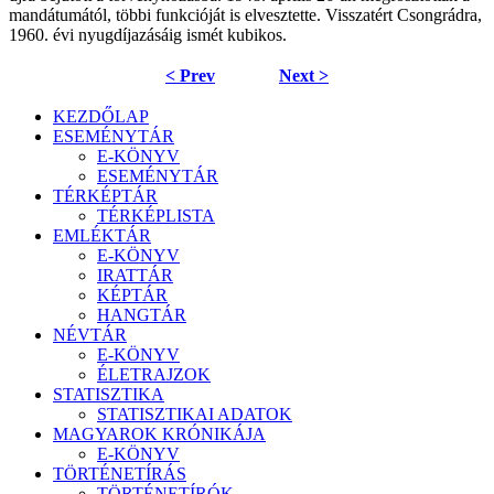
mandátumától, többi funkcióját is elvesztette. Visszatért Csongrádra,
1960. évi nyugdíjazásáig ismét kubikos.
< Prev
Next >
KEZDŐLAP
ESEMÉNYTÁR
E-KÖNYV
ESEMÉNYTÁR
TÉRKÉPTÁR
TÉRKÉPLISTA
EMLÉKTÁR
E-KÖNYV
IRATTÁR
KÉPTÁR
HANGTÁR
NÉVTÁR
E-KÖNYV
ÉLETRAJZOK
STATISZTIKA
STATISZTIKAI ADATOK
MAGYAROK KRÓNIKÁJA
E-KÖNYV
TÖRTÉNETÍRÁS
TÖRTÉNETÍRÓK