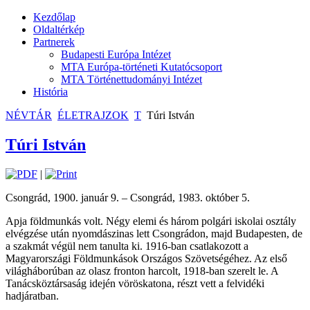
Kezdőlap
Oldaltérkép
Partnerek
Budapesti Európa Intézet
MTA Európa-történeti Kutatócsoport
MTA Történettudományi Intézet
História
NÉVTÁR
ÉLETRAJZOK
T
Túri István
Túri István
|
Csongrád, 1900. január 9. – Csongrád, 1983. október 5.
Apja földmunkás volt. Négy elemi és három polgári iskolai osztály
elvégzése után nyomdászinas lett Csongrádon, majd Budapesten, de
a szakmát végül nem tanulta ki. 1916-ban csatlakozott a
Magyarországi Földmunkások Országos Szövetségéhez. Az első
világháborúban az olasz fronton harcolt, 1918-ban szerelt le. A
Tanácsköztársaság idején vöröskatona, részt vett a felvidéki
hadjáratban.