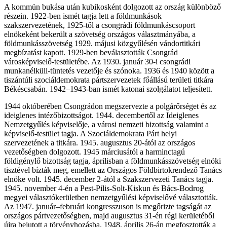
A kommün bukása után kubikosként dolgozott az ország különböző
részein. 1922-ben ismét tagja lett a földmunkások
szakszervezetének, 1925-től a csongrádi földmunkáscsoport
elnökeként bekerült a szövetség országos választmányába, a
földmunkásszövetség 1929. májusi közgyűlésén vándortitkári
megbízatást kapott. 1929-ben beválasztották Csongrád
városképviselő-testületébe. Az 1930. január 30-i csongrádi
munkanélküli-tüntetés vezetője és szónoka. 1936 és 1940 között a
tiszántúli szociáldemokrata pártszervezetek főállású területi titkára
Békéscsabán. 1942–1943-ban ismét katonai szolgálatot teljesített.
1944 októberében Csongrádon megszervezte a polgárőrséget és az
ideiglenes intézőbizottságot. 1944. decembertől az Ideiglenes
Nemzetgyűlés képviselője, a városi nemzeti bizottság valamint a
képviselő-testület tagja. A Szociáldemokrata Párt helyi
szervezetének a titkára. 1945. augusztus 20-ától az országos
vezetőségben dolgozott. 1945 márciusától a harminctagú
földigénylő bizottság tagja, áprilisban a földmunkásszövetség elnöki
tisztével bízták meg, emellett az Országos Földbirtokrendező Tanács
elnöke volt. 1945. december 2-ától a Szakszervezeti Tanács tagja.
1945. november 4-én a Pest-Pilis-Solt-Kiskun és Bács-Bodrog
megyei választókerületben nemzetgyűlési képviselővé választották.
Az 1947. január–februári kongresszuson is megőrizte tagságát az
országos pártvezetőségben, majd augusztus 31-én régi kerületéből
újra bejutott a törvényhozásba. 1948. április 26-án megfosztották a