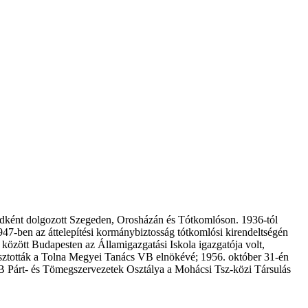
egédként dolgozott Szegeden, Orosházán és Tótkomlóson. 1936-tól
947-ben az áttelepítési kormánybiztosság tótkomlósi kirendeltségén
özött Budapesten az Államigazgatási Iskola igazgatója volt,
lasztották a Tolna Megyei Tanács VB elnökévé; 1956. október 31-én
B Párt- és Tömegszervezetek Osztálya a Mohácsi Tsz-közi Társulás