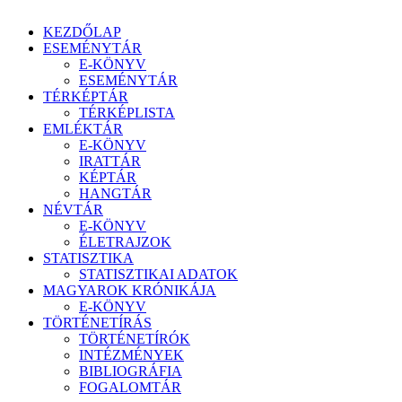
KEZDŐLAP
ESEMÉNYTÁR
E-KÖNYV
ESEMÉNYTÁR
TÉRKÉPTÁR
TÉRKÉPLISTA
EMLÉKTÁR
E-KÖNYV
IRATTÁR
KÉPTÁR
HANGTÁR
NÉVTÁR
E-KÖNYV
ÉLETRAJZOK
STATISZTIKA
STATISZTIKAI ADATOK
MAGYAROK KRÓNIKÁJA
E-KÖNYV
TÖRTÉNETÍRÁS
TÖRTÉNETÍRÓK
INTÉZMÉNYEK
BIBLIOGRÁFIA
FOGALOMTÁR