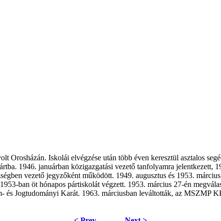
 volt Orosházán. Iskolái elvégzése után több éven keresztül asztalos s
tba. 1946. januárban közigazgatási vezető tanfolyamra jelentkezett, 1
égben vezető jegyzőként működött. 1949. augusztus és 1953. március k
2-1953-ban öt hónapos pártiskolát végzett. 1953. március 27-én megvá
am- és Jogtudományi Karát. 1963. márciusban leváltották, az MSZMP K
< Prev
Next >