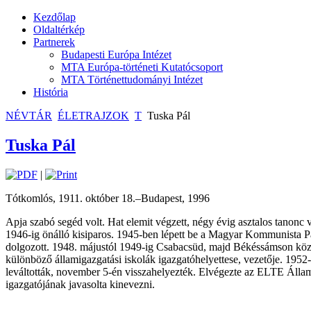
Kezdőlap
Oldaltérkép
Partnerek
Budapesti Európa Intézet
MTA Európa-történeti Kutatócsoport
MTA Történettudományi Intézet
História
NÉVTÁR
ÉLETRAJZOK
T
Tuska Pál
Tuska Pál
|
Tótkomlós, 1911. október 18.–Budapest, 1996
Apja szabó segéd volt. Hat elemit végzett, négy évig asztalos tanonc
1946-ig önálló kisiparos. 1945-ben lépett be a Magyar Kommunista Pár
dolgozott. 1948. májustól 1949-ig Csabacsüd, majd Békéssámson közs
különböző államigazgatási iskolák igazgatóhelyettese, vezetője. 195
leváltották, november 5-én visszahelyezték. Elvégezte az ELTE Áll
igazgatójának javasolta kinevezni.