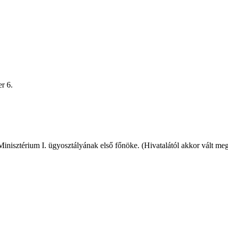
r 6.
inisztérium I. ügyosztályának első főnöke. (Hivatalától akkor vált me