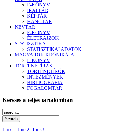
E-KÖNYV
IRATTÁR
KÉPTÁR
HANGTÁR
NÉVTÁR
E-KÖNYV
ÉLETRAJZOK
STATISZTIKA
STATISZTIKAI ADATOK
MAGYAROK KRÓNIKÁJA
E-KÖNYV
TÖRTÉNETÍRÁS
TÖRTÉNETÍRÓK
INTÉZMÉNYEK
BIBLIOGRÁFIA
FOGALOMTÁR
Keresés a teljes tartalomban
Link1
|
Link2
|
Link3