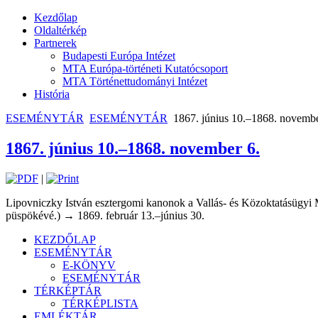
Kezdőlap
Oldaltérkép
Partnerek
Budapesti Európa Intézet
MTA Európa-történeti Kutatócsoport
MTA Történettudományi Intézet
História
ESEMÉNYTÁR
ESEMÉNYTÁR
1867. június 10.–1868. novembe
1867. június 10.–1868. november 6.
|
Lipovniczky István esztergomi kanonok a Vallás- és Közoktatásügyi M
püspökévé.) → 1869. február 13.–június 30.
KEZDŐLAP
ESEMÉNYTÁR
E-KÖNYV
ESEMÉNYTÁR
TÉRKÉPTÁR
TÉRKÉPLISTA
EMLÉKTÁR