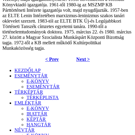
Könyvkiadó igazgatója. 1961-től 1980-ig az MSZMP KB
Párttörténeti Intézete igazgatója volt, majd nyugdíjazták. 1957-ben
az ELTE Lenin Intézetében marxizmus-leninizmus szakos tanári
oklevelet szerzett. 1983-tól az ELTE BTK Új-és Legújabbkori
Történeti Tanszék címzetes egyetemi tanára. 1990-től a
történelemtudományok doktora. 1975. március 22. és 1980. március
27. között a Magyar Szocialista Munkáspárt Központi Bizottság
tagja. 1972-től a KB mellett működő Kultúrpolitikai
Munkaközösség tagja.
< Prev
Next >
KEZDŐLAP
ESEMÉNYTÁR
E-KÖNYV
ESEMÉNYTÁR
TÉRKÉPTÁR
TÉRKÉPLISTA
EMLÉKTÁR
E-KÖNYV
IRATTÁR
KÉPTÁR
HANGTÁR
NÉVTÁR