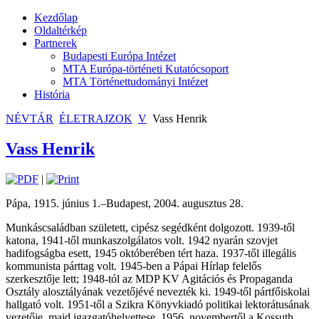
Kezdőlap
Oldaltérkép
Partnerek
Budapesti Európa Intézet
MTA Európa-történeti Kutatócsoport
MTA Történettudományi Intézet
História
NÉVTÁR
ÉLETRAJZOK
V
Vass Henrik
Vass Henrik
|
Pápa, 1915. június 1.–Budapest, 2004. augusztus 28.
Munkáscsaládban született, cipész segédként dolgozott. 1939-től
katona, 1941-től munkaszolgálatos volt. 1942 nyarán szovjet
hadifogságba esett, 1945 októberében tért haza. 1937-től illegális
kommunista párttag volt. 1945-ben a Pápai Hírlap felelős
szerkesztője lett; 1948-tól az MDP KV Agitációs és Propaganda
Osztály alosztályának vezetőjévé nevezték ki. 1949-től pártfőiskolai
hallgató volt. 1951-től a Szikra Könyvkiadó politikai lektorátusának
vezetője, majd igazgatóhelyettese. 1956. novembertől a Kossuth