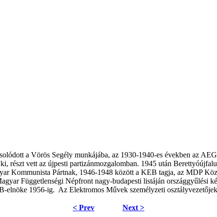
kapcsolódott a Vörös Segély munkájába, az 1930-1940-es években az AEG
ota ki, részt vett az újpesti partizánmozgalomban. 1945 után Berettyóúj
Magyar Kommunista Pártnak, 1946-1948 között a KEB tagja, az MDP Közpo
agyar Függetlenségi Népfront nagy-budapesti listáján országgyűlési képv
 VB-elnöke 1956-ig. Az Elektromos Művek személyzeti osztályvezetőjek
< Prev
Next >