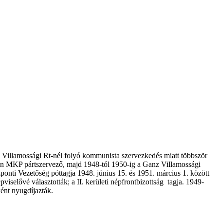
 Villamossági Rt-nél folyó kommunista szervezkedés miatt többször
falun MKP pártszervező, majd 1948-tól 1950-ig a Ganz Villamossági
nti Vezetőség póttagja 1948. június 15. és 1951. március 1. között
iselővé választották; a II. kerületi népfrontbizottság tagja. 1949-
ént nyugdíjazták.