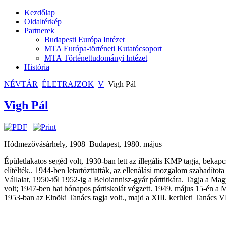
Kezdőlap
Oldaltérkép
Partnerek
Budapesti Európa Intézet
MTA Európa-történeti Kutatócsoport
MTA Történettudományi Intézet
História
NÉVTÁR
ÉLETRAJZOK
V
Vigh Pál
Vigh Pál
|
Hódmezővásárhely, 1908–Budapest, 1980. május
Épületlakatos segéd volt, 1930-ban lett az illegális KMP tagja, be
elítélték.. 1944-ben letartózttatták, az ellenálási mozgalom szabadít
Vállalat, 1950-től 1952-ig a Beloiannisz-gyár párttitkára. Tagja a 
volt; 1947-ben hat hónapos pártiskolát végzett. 1949. május 15-én a M
1953-ban az Elnöki Tanács tagja volt., majd a XIII. kerületi Tanács