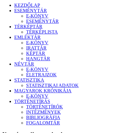
KEZDŐLAP
ESEMÉNYTÁR
E-KÖNYV
ESEMÉNYTÁR
TÉRKÉPTÁR
TÉRKÉPLISTA
EMLÉKTÁR
E-KÖNYV
IRATTÁR
KÉPTÁR
HANGTÁR
NÉVTÁR
E-KÖNYV
ÉLETRAJZOK
STATISZTIKA
STATISZTIKAI ADATOK
MAGYAROK KRÓNIKÁJA
E-KÖNYV
TÖRTÉNETÍRÁS
TÖRTÉNETÍRÓK
INTÉZMÉNYEK
BIBLIOGRÁFIA
FOGALOMTÁR