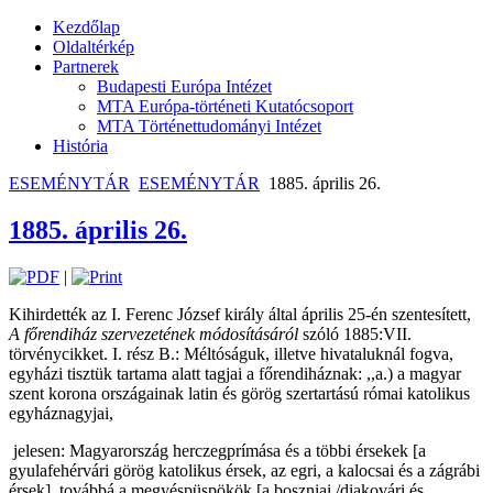
Kezdőlap
Oldaltérkép
Partnerek
Budapesti Európa Intézet
MTA Európa-történeti Kutatócsoport
MTA Történettudományi Intézet
História
ESEMÉNYTÁR
ESEMÉNYTÁR
1885. április 26.
1885. április 26.
|
Kihirdették az I. Ferenc József király által április 25-én szentesített,
A főrendiház szervezetének módosításáról
szóló 1885:VII.
törvénycikket. I. rész B.: Méltóságuk, illetve hivataluknál fogva,
egyházi tisztük tartama alatt tagjai a főrendiháznak: ,,a.) a magyar
szent korona országainak latin és görög szertartású római katolikus
egyháznagyjai,
jelesen: Magyarország herczegprímása és a többi érsekek [a
gyulafehérvári görög katolikus érsek, az egri, a kalocsai és a zágrábi
érsek], továbbá a megyéspüspökök [a boszniai /diakovári és