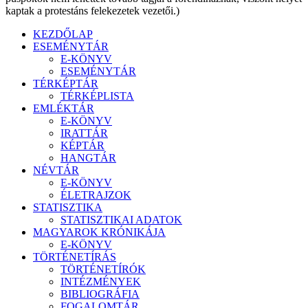
kaptak a protestáns felekezetek vezetői.)
KEZDŐLAP
ESEMÉNYTÁR
E-KÖNYV
ESEMÉNYTÁR
TÉRKÉPTÁR
TÉRKÉPLISTA
EMLÉKTÁR
E-KÖNYV
IRATTÁR
KÉPTÁR
HANGTÁR
NÉVTÁR
E-KÖNYV
ÉLETRAJZOK
STATISZTIKA
STATISZTIKAI ADATOK
MAGYAROK KRÓNIKÁJA
E-KÖNYV
TÖRTÉNETÍRÁS
TÖRTÉNETÍRÓK
INTÉZMÉNYEK
BIBLIOGRÁFIA
FOGALOMTÁR