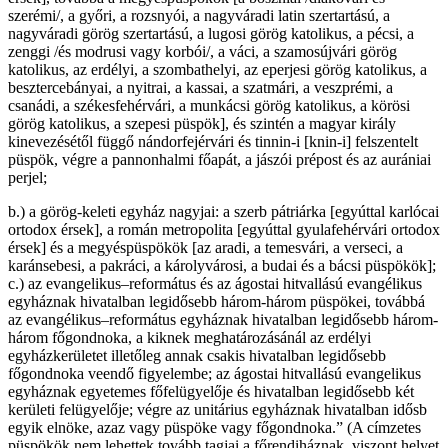
szerémi/, a győri, a rozsnyói, a nagyváradi latin szertartású, a
nagyváradi görög szertartású, a lugosi görög katolikus, a pécsi, a
zenggi /és modrusi vagy korbói/, a váci, a szamosújvári görög
katolikus, az erdélyi, a szombathelyi, az eperjesi görög katolikus, a
besztercebányai, a nyitrai, a kassai, a szatmári, a veszprémi, a
csanádi, a székesfehérvári, a munkácsi görög katolikus, a körösi
görög katolikus, a szepesi püspök], és szintén a magyar király
kinevezésétől függő nándorfejérvári és tinnin-i [knin-i] felszentelt
püspök, végre a pannonhalmi főapát, a jászói prépost és az aurániai
perjel;
b.) a görög-keleti egyház nagyjai: a szerb pátriárka [egyúttal karlócai
ortodox érsek], a román metropolita [egyúttal gyulafehérvári ortodox
érsek] és a megyéspüspökök [az aradi, a temesvári, a verseci, a
karánsebesi, a pakráci, a károlyvárosi, a budai és a bácsi püspökök];
c.) az evangelikus–református és az ágostai hitvallású evangélikus
egyháznak hivatalban legidősebb három-három püspökei, továbbá
az evangélikus–református egyháznak hivatalban legidősebb három-
három főgondnoka, a kiknek meghatározásánál az erdélyi
egyházkerületet illetőleg annak csakis hivatalban legidősebb
főgondnoka veendő figyelembe; az ágostai hitvallású evangelikus
egyháznak egyetemes főfelügyelője és hivatalban legidősebb két
kerületi felügyelője; végre az unitárius egyháznak hivatalban idősb
egyik elnöke, azaz vagy püspöke vagy főgondnoka.” (A címzetes
püspökök nem lehettek tovább tagjai a főrendiháznak, viszont helyet