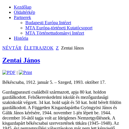
Kezdőlap
Oldaltérkép
Partnerek
Budapesti Európa Intézet
MTA Európa-történeti Kutatócsoport
MTA Történettudományi Intézet
História
NÉVTÁR
ÉLETRAJZOK
Z
Zentai János
Zentai János
|
Békéscsaba, 1912. január 5. – Szeged, 1993. október 17.
Gazdagparaszti családból származott, apja 80 kat. holdon
gazdálkodott. Felsőkereskedelmi iskolát és mezőgazdasági
szakiskolát végzett. 34 kat. hold saját és 50 kat. hold bérelt földön
gazdálkodott. A Független Kisgazdapártba Gyöngyösi János és
Gálik János kérésére, 1944. november 1-jén lépett be. 1944.
december 16-ától tagja volt az Ideiglenes Nemzetgyűlésnek. A
kisgazdapárt békéscsabai szervezetének titkára (1945–1948). Az
1945. évi nemzetgyűlési választásokon már nem lett képviselő.