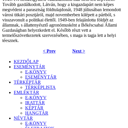
Tovább gazdálkodott, Látván, hogy a kisgazdapárt nem képes
megvédeni a parasztság földtulajdonát, 1948 júliusában lemondott
városi titkári posztjáról, majd novemberben kilépett a pártból, s
visszavonult a politikai élettől. 1949-ben felajánlotta földjét az
államnak, s állattenyésztő agronómusként a Békéscsabai Állami
Gazdaságban helyezkedett el. Később részt vett a
termelőszövetkezetek szervezésében, s maga is tagja lett a helyi
téesznek.
< Prev
Next >
KEZDŐLAP
ESEMÉNYTÁR
E-KÖNYV
ESEMÉNYTÁR
TÉRKÉPTÁR
TÉRKÉPLISTA
EMLÉKTÁR
E-KÖNYV
IRATTÁR
KÉPTÁR
HANGTÁR
NÉVTÁR
E-KÖNYV