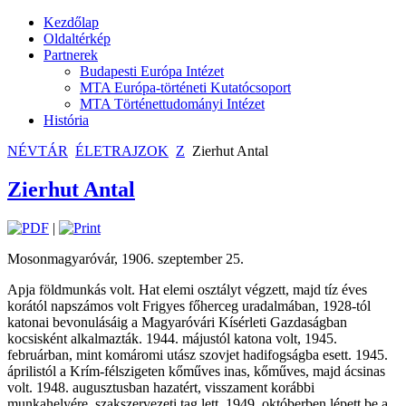
Kezdőlap
Oldaltérkép
Partnerek
Budapesti Európa Intézet
MTA Európa-történeti Kutatócsoport
MTA Történettudományi Intézet
História
NÉVTÁR
ÉLETRAJZOK
Z
Zierhut Antal
Zierhut Antal
|
Mosonmagyaróvár, 1906. szeptember 25.
Apja földmunkás volt. Hat elemi osztályt végzett, majd tíz éves
korától napszámos volt Frigyes főherceg uradalmában, 1928-tól
katonai bevonulásáig a Magyaróvári Kísérleti Gazdaságban
kocsisként alkalmazták. 1944. májustól katona volt, 1945.
februárban, mint komáromi utász szovjet hadifogságba esett. 1945.
áprilistól a Krím-félszigeten kőműves inas, kőműves, majd ácsinas
volt. 1948. augusztusban hazatért, visszament korábbi
munkahelyére, szakszervezeti tag lett. 1949. októberben lépett be a