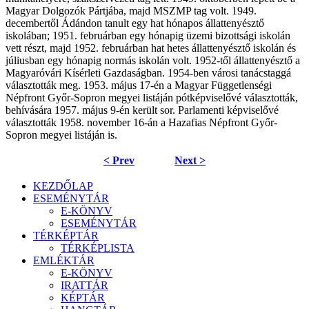
Magyar Dolgozók Pártjába, majd MSZMP tag volt. 1949.
decembertől Ádándon tanult egy hat hónapos állattenyésztő
iskolában; 1951. februárban egy hónapig üzemi bizottsági iskolán
vett részt, majd 1952. februárban hat hetes állattenyésztő iskolán és
júliusban egy hónapig normás iskolán volt. 1952-től állattenyésztő a
Magyaróvári Kísérleti Gazdaságban. 1954-ben városi tanácstaggá
választották meg. 1953. május 17-én a Magyar Függetlenségi
Népfront Győr-Sopron megyei listáján pótképviselővé választották,
behívására 1957. május 9-én került sor. Parlamenti képviselővé
választották 1958. november 16-án a Hazafias Népfront Győr-
Sopron megyei listáján is.
< Prev
Next >
KEZDŐLAP
ESEMÉNYTÁR
E-KÖNYV
ESEMÉNYTÁR
TÉRKÉPTÁR
TÉRKÉPLISTA
EMLÉKTÁR
E-KÖNYV
IRATTÁR
KÉPTÁR