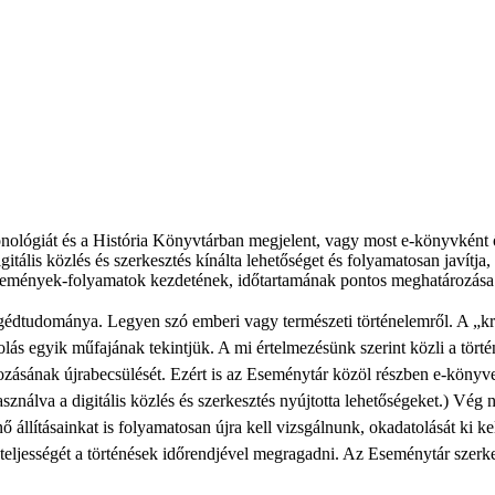
nológiát és a História Könyvtárban megjelent, vagy most e-könyvként 
gitális közlés és szerkesztés kínálta lehetőséget és folyamatosan javítja,
az események-folyamatok kezdetének, időtartamának pontos meghatározása
egédtudománya. Legyen szó emberi vagy természeti történelemről. A „kro
ás egyik műfajának tekintjük. A mi értelmezésünk szerint közli a történé
ozásának újrabecsülését. Ezért is az Eseménytár közöl részben e-könyvek
sználva a digitális közlés és szerkesztés nyújtotta lehetőségeket.) Vég n
állításainkat is folyamatosan újra kell vizsgálnunk, okadatolását ki k
et teljességét a történések időrendjével megragadni. Az Eseménytár sze