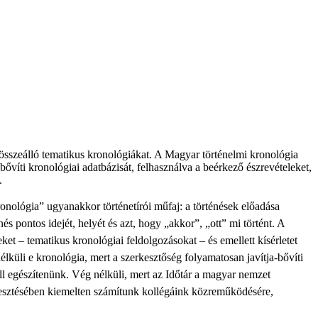
összeálló tematikus kronológiákat. A Magyar történelmi kronológia
 bővíti kronológiai adatbázisát, felhasználva a beérkező észrevételeket,
.
nológia” ugyanakkor történetírói műfaj: a történések előadása
s pontos idejét, helyét és azt, hogy „akkor”, „ott” mi történt. A
et – tematikus kronológiai feldolgozásokat – és emellett kísérletet
élküli e kronológia, mert a szerkesztőség folyamatosan javítja-bővíti
ell egészítenünk. Vég nélküli, mert az Időtár a magyar nemzet
rkesztésében kiemelten számítunk kollégáink közreműködésére,