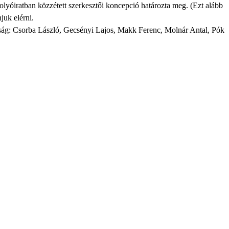
lyóiratban közzétett szerkesztői koncepció határozta meg. (Ezt alább
juk elérni.
ottság: Csorba László, Gecsényi Lajos, Makk Ferenc, Molnár Antal, Pók