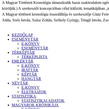
A Magyar Történeti Kronológia támaszkodik hazai szakirodalom egészér
közöljük.) A szerkesztői koncepcióban célul kitűzött, tematikájában „t
A Magyar történeti kronológia összeállítója és szerkesztője Glatz Fe
Attila, Soós István, Szász Zoltán, Székely György, Tringli István, Zso
KEZDŐLAP
ESEMÉNYTÁR
E-KÖNYV
ESEMÉNYTÁR
TÉRKÉPTÁR
TÉRKÉPLISTA
EMLÉKTÁR
E-KÖNYV
IRATTÁR
KÉPTÁR
HANGTÁR
NÉVTÁR
E-KÖNYV
ÉLETRAJZOK
STATISZTIKA
STATISZTIKAI ADATOK
MAGYAROK KRÓNIKÁJA