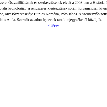
e. Összeállításának és szerkesztésének elveit a 2003-ban a História fo
otális kronológiát” a rendszeres kiegészítések során, folyamatosan kíván
renc, olvasószerkesztője Burucs Kornélia, Pótó János. A szerkesztőbiz
ldos Attila. Szerzőit az adott fejezetek tartalomjegyzékénél közöljük.
< Prev