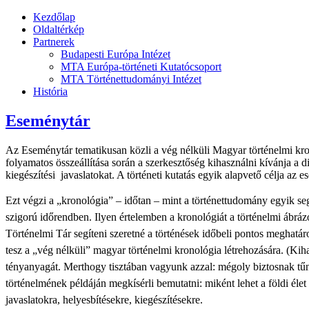
Kezdőlap
Oldaltérkép
Partnerek
Budapesti Európa Intézet
MTA Európa-történeti Kutatócsoport
MTA Történettudományi Intézet
História
Eseménytár
Az Eseménytár tematikusan közli a vég nélküli Magyar történelmi kro
folyamatos összeállítása során a szerkesztőség kihasználni kívánja a di
kiegészítési javaslatokat. A történeti kutatás egyik alapvető célja 
Ezt végzi a „kronológia” – időtan – mint a történettudomány egyik s
szigorú időrendben. Ilyen értelemben a kronológiát a történelmi ábrázol
Történelmi Tár segíteni szeretné a történések időbeli pontos meghatár
tesz a „vég nélküli” magyar történelmi kronológia létrehozására. (Kiha
tényanyagát. Merthogy tisztában vagyunk azzal: mégoly biztosnak tűnő 
történelmének példáján megkísérli bemutatni: miként lehet a földi él
javaslatokra, helyesbítésekre, kiegészítésekre.