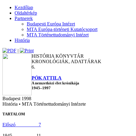
Kezdőlap
Oldaltérkép
Partnerek
Budapesti Európa Intézet
MTA Európa-történeti Kutatócsoport
MTA Történettudományi Intézet
História
|
HISTÓRIA KÖNYVTÁR
KRONOLÓGIÁK, ADATTÁRAK
6.
PÓK ATTILA
A nemzetközi élet krónikája
1945–1997
Budapest 1998
História • MTA Történettudományi Intézete
TARTALOM
Előszó 7
1945 11