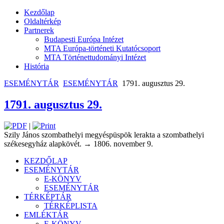
Kezdőlap
Oldaltérkép
Partnerek
Budapesti Európa Intézet
MTA Európa-történeti Kutatócsoport
MTA Történettudományi Intézet
História
ESEMÉNYTÁR
ESEMÉNYTÁR
1791. augusztus 29.
1791. augusztus 29.
|
Szily János szombathelyi megyéspüspök lerakta a szombathelyi
székesegyház alapkövét. → 1806. november 9.
KEZDŐLAP
ESEMÉNYTÁR
E-KÖNYV
ESEMÉNYTÁR
TÉRKÉPTÁR
TÉRKÉPLISTA
EMLÉKTÁR
E-KÖNYV