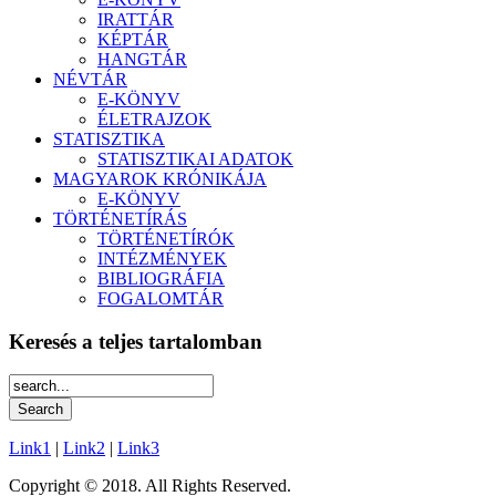
IRATTÁR
KÉPTÁR
HANGTÁR
NÉVTÁR
E-KÖNYV
ÉLETRAJZOK
STATISZTIKA
STATISZTIKAI ADATOK
MAGYAROK KRÓNIKÁJA
E-KÖNYV
TÖRTÉNETÍRÁS
TÖRTÉNETÍRÓK
INTÉZMÉNYEK
BIBLIOGRÁFIA
FOGALOMTÁR
Keresés a teljes tartalomban
Link1
|
Link2
|
Link3
Copyright © 2018. All Rights Reserved.