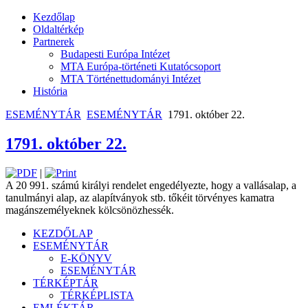
Kezdőlap
Oldaltérkép
Partnerek
Budapesti Európa Intézet
MTA Európa-történeti Kutatócsoport
MTA Történettudományi Intézet
História
ESEMÉNYTÁR
ESEMÉNYTÁR
1791. október 22.
1791. október 22.
|
A 20 991. számú királyi rendelet engedélyezte, hogy a vallásalap, a
tanulmányi alap, az alapítványok stb. tőkéit törvényes kamatra
magánszemélyeknek kölcsönözhessék.
KEZDŐLAP
ESEMÉNYTÁR
E-KÖNYV
ESEMÉNYTÁR
TÉRKÉPTÁR
TÉRKÉPLISTA
EMLÉKTÁR