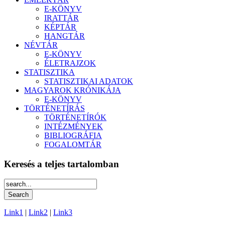
E-KÖNYV
IRATTÁR
KÉPTÁR
HANGTÁR
NÉVTÁR
E-KÖNYV
ÉLETRAJZOK
STATISZTIKA
STATISZTIKAI ADATOK
MAGYAROK KRÓNIKÁJA
E-KÖNYV
TÖRTÉNETÍRÁS
TÖRTÉNETÍRÓK
INTÉZMÉNYEK
BIBLIOGRÁFIA
FOGALOMTÁR
Keresés a teljes tartalomban
Link1
|
Link2
|
Link3