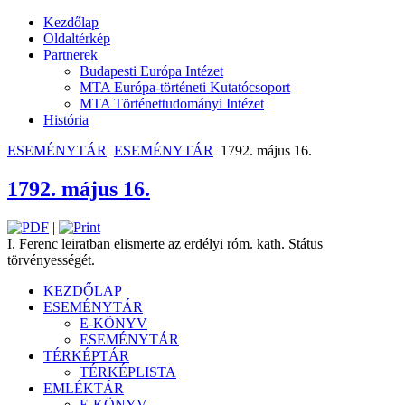
Kezdőlap
Oldaltérkép
Partnerek
Budapesti Európa Intézet
MTA Európa-történeti Kutatócsoport
MTA Történettudományi Intézet
História
ESEMÉNYTÁR
ESEMÉNYTÁR
1792. május 16.
1792. május 16.
|
I. Ferenc leiratban elismerte az erdélyi róm. kath. Státus
törvényességét.
KEZDŐLAP
ESEMÉNYTÁR
E-KÖNYV
ESEMÉNYTÁR
TÉRKÉPTÁR
TÉRKÉPLISTA
EMLÉKTÁR
E-KÖNYV