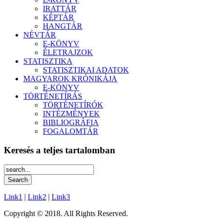
IRATTÁR
KÉPTÁR
HANGTÁR
NÉVTÁR
E-KÖNYV
ÉLETRAJZOK
STATISZTIKA
STATISZTIKAI ADATOK
MAGYAROK KRÓNIKÁJA
E-KÖNYV
TÖRTÉNETÍRÁS
TÖRTÉNETÍRÓK
INTÉZMÉNYEK
BIBLIOGRÁFIA
FOGALOMTÁR
Keresés a teljes tartalomban
Link1
|
Link2
|
Link3
Copyright © 2018. All Rights Reserved.