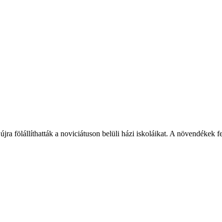
ra fölállíthatták a noviciátuson belüli házi iskoláikat. A növendékek fe