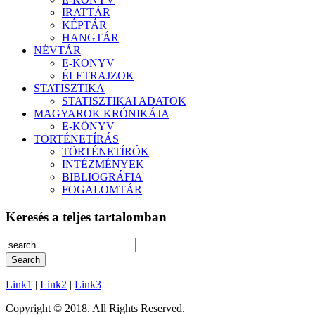
IRATTÁR
KÉPTÁR
HANGTÁR
NÉVTÁR
E-KÖNYV
ÉLETRAJZOK
STATISZTIKA
STATISZTIKAI ADATOK
MAGYAROK KRÓNIKÁJA
E-KÖNYV
TÖRTÉNETÍRÁS
TÖRTÉNETÍRÓK
INTÉZMÉNYEK
BIBLIOGRÁFIA
FOGALOMTÁR
Keresés a teljes tartalomban
Link1
|
Link2
|
Link3
Copyright © 2018. All Rights Reserved.