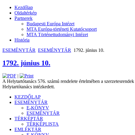
Kezdőlap
Oldaltérkép
Partnerek
Budapesti Európa Intézet
MTA Európa-történeti Kutatócsoport
MTA Történettudományi Intézet
História
ESEMÉNYTÁR
ESEMÉNYTÁR
1792. június 10.
1792. június 10.
|
A Helytartótanács 576. számú rendelete értelmében a szerzetesrendek új
Helytartótanács intézkedett.
KEZDŐLAP
ESEMÉNYTÁR
E-KÖNYV
ESEMÉNYTÁR
TÉRKÉPTÁR
TÉRKÉPLISTA
EMLÉKTÁR
E-KÖNYV