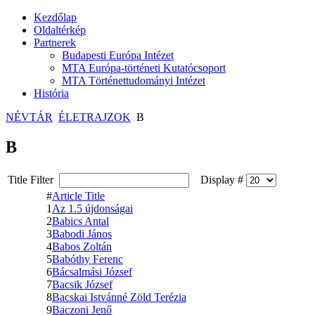
Kezdőlap
Oldaltérkép
Partnerek
Budapesti Európa Intézet
MTA Európa-történeti Kutatócsoport
MTA Történettudományi Intézet
História
NÉVTÁR
ÉLETRAJZOK
B
B
Title Filter
Display #
#
Article Title
1
Az 1.5 újdonságai
2
Babics Antal
3
Babodi János
4
Babos Zoltán
5
Babóthy Ferenc
6
Bácsalmási József
7
Bacsik József
8
Bacskai Istvánné Zöld Terézia
9
Baczoni Jenő