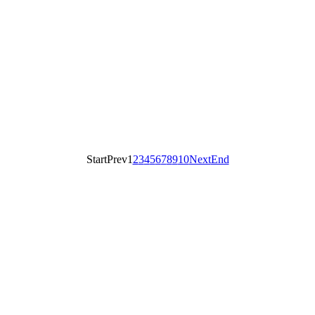
Start
Prev
1
2
3
4
5
6
7
8
9
10
Next
End