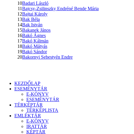
10
Badari László
11
Bajcsy-Zsilinszky Endréné Bende Mária
12
Bajtai Károly
13
Bak Béla
14
Bak István
15
Bakanek János
16
Bakó Ágnes
17
Bakó Kálmán
18
Bakó Mátyás
19
Bakó Sándor
20
Bakornyi Sebestyén Endre
KEZDŐLAP
ESEMÉNYTÁR
E-KÖNYV
ESEMÉNYTÁR
TÉRKÉPTÁR
TÉRKÉPLISTA
EMLÉKTÁR
E-KÖNYV
IRATTÁR
KÉPTÁR