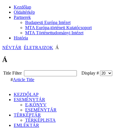
Kezdőlap
Oldaltérkép
Partnerek
Budapesti Európa Intézet
MTA Európa-történeti Kutatócsoport
MTA Történettudományi Intézet
História
NÉVTÁR
ÉLETRAJZOK
Á
Á
Title Filter
Display #
#
Article Title
KEZDŐLAP
ESEMÉNYTÁR
E-KÖNYV
ESEMÉNYTÁR
TÉRKÉPTÁR
TÉRKÉPLISTA
EMLÉKTÁR