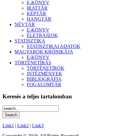
E-KÖNYV
IRATTÁR
KÉPTÁR
HANGTÁR
NÉVTÁR
E-KÖNYV
ÉLETRAJZOK
STATISZTIKA
STATISZTIKAI ADATOK
MAGYAROK KRÓNIKÁJA
E-KÖNYV
TÖRTÉNETÍRÁS
TÖRTÉNETÍRÓK
INTÉZMÉNYEK
BIBLIOGRÁFIA
FOGALOMTÁR
Keresés a teljes tartalomban
Link1
|
Link2
|
Link3
Copyright © 2018. All Rights Reserved.