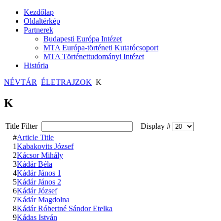
Kezdőlap
Oldaltérkép
Partnerek
Budapesti Európa Intézet
MTA Európa-történeti Kutatócsoport
MTA Történettudományi Intézet
História
NÉVTÁR
ÉLETRAJZOK
K
K
Title Filter
Display #
#
Article Title
1
Kabakovits József
2
Kácsor Mihály
3
Kádár Béla
4
Kádár János 1
5
Kádár János 2
6
Kádár József
7
Kádár Magdolna
8
Kádár Róbertné Sándor Etelka
9
Kádas István