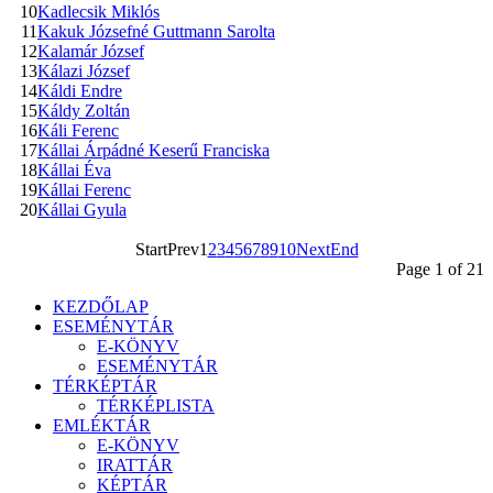
10
Kadlecsik Miklós
11
Kakuk Józsefné Guttmann Sarolta
12
Kalamár József
13
Kálazi József
14
Káldi Endre
15
Káldy Zoltán
16
Káli Ferenc
17
Kállai Árpádné Keserű Franciska
18
Kállai Éva
19
Kállai Ferenc
20
Kállai Gyula
Start
Prev
1
2
3
4
5
6
7
8
9
10
Next
End
Page 1 of 21
KEZDŐLAP
ESEMÉNYTÁR
E-KÖNYV
ESEMÉNYTÁR
TÉRKÉPTÁR
TÉRKÉPLISTA
EMLÉKTÁR
E-KÖNYV
IRATTÁR
KÉPTÁR