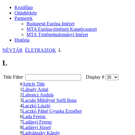
Kezdőlap
Oldaltérkép
Partnerek
Budapesti Európa Intézet
MTA Európa-történeti Kutatócsoport
MTA Történettudományi Intézet
História
NÉVTÁR
ÉLETRAJZOK
L
L
Title Filter
Display #
#
Article Title
1
Lábady Antal
2
Laboncz András
3
Lacsán Mihályné Széll Ilona
4
Laczkó László
5
Laczkó Pálné Gyuska Erzsébet
6
Lada Ferenc
7
Ladányi Ferenc
8
Ladányi József
9
Ladvánszky Károly