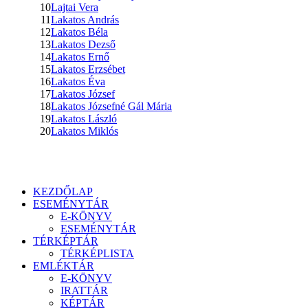
10
Lajtai Vera
11
Lakatos András
12
Lakatos Béla
13
Lakatos Dezső
14
Lakatos Ernő
15
Lakatos Erzsébet
16
Lakatos Éva
17
Lakatos József
18
Lakatos Józsefné Gál Mária
19
Lakatos László
20
Lakatos Miklós
KEZDŐLAP
ESEMÉNYTÁR
E-KÖNYV
ESEMÉNYTÁR
TÉRKÉPTÁR
TÉRKÉPLISTA
EMLÉKTÁR
E-KÖNYV
IRATTÁR
KÉPTÁR