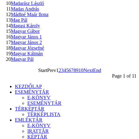
10
Madarász László
11
Madas András
12
Mádlné Maár Ilona
13
Mag Pál
14
Magasi Károly
15
Magyar Gábor
16
Magyar János 1
17
Magyar János 2
18
Magyar Józsefné
19
Magyar Kálmán
20
Magyar Pál
Start
Prev
1
2
3
4
5
6
7
8
9
10
Next
End
Page 1 of 11
KEZDŐLAP
ESEMÉNYTÁR
E-KÖNYV
ESEMÉNYTÁR
TÉRKÉPTÁR
TÉRKÉPLISTA
EMLÉKTÁR
E-KÖNYV
IRATTÁR
KÉPTÁR