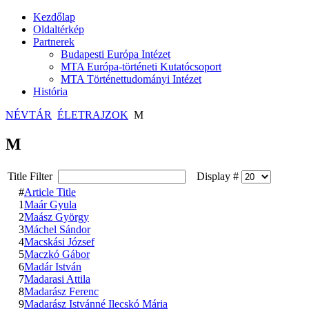
Kezdőlap
Oldaltérkép
Partnerek
Budapesti Európa Intézet
MTA Európa-történeti Kutatócsoport
MTA Történettudományi Intézet
História
NÉVTÁR
ÉLETRAJZOK
M
M
Title Filter
Display #
#
Article Title
1
Maár Gyula
2
Maász György
3
Máchel Sándor
4
Macskási József
5
Maczkó Gábor
6
Madár István
7
Madarasi Attila
8
Madarász Ferenc
9
Madarász Istvánné Ilecskó Mária