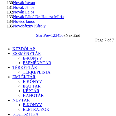
130
Novák István
131
Novák János
132
Novák Lajos
133
Novák Pálné Dr. Hamza Mária
134
Novics János
135
Novobátzky Károly
Start
Prev
1
2
3
4
5
6
7
Next
End
Page 7 of 7
KEZDŐLAP
ESEMÉNYTÁR
E-KÖNYV
ESEMÉNYTÁR
TÉRKÉPTÁR
TÉRKÉPLISTA
EMLÉKTÁR
E-KÖNYV
IRATTÁR
KÉPTÁR
HANGTÁR
NÉVTÁR
E-KÖNYV
ÉLETRAJZOK
STATISZTIKA