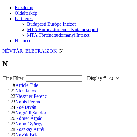
Kezdőlap
Oldaltérkép
Partnerek
Budapesti Európa Intézet
MTA Európa-történeti Kutatócsoport
MTA Történettudományi Intézet
História
NÉVTÁR
ÉLETRAJZOK
N
N
Title Filter
Display #
#
Article Title
121
Nics János
122
Nieszner Ferenc
123
Nobis Ferenc
124
Noé István
125
Nógrádi Sándor
126
Nőhrer Árpád
127
Nonn György
128
Noszkay Aurél
129
Novák Béla