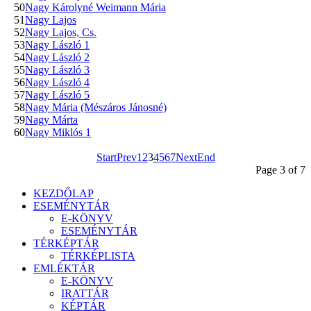
50
Nagy Károlyné Weimann Mária
51
Nagy Lajos
52
Nagy Lajos, Cs.
53
Nagy László 1
54
Nagy László 2
55
Nagy László 3
56
Nagy László 4
57
Nagy László 5
58
Nagy Mária (Mészáros Jánosné)
59
Nagy Márta
60
Nagy Miklós 1
Start
Prev
1
2
3
4
5
6
7
Next
End
Page 3 of 7
KEZDŐLAP
ESEMÉNYTÁR
E-KÖNYV
ESEMÉNYTÁR
TÉRKÉPTÁR
TÉRKÉPLISTA
EMLÉKTÁR
E-KÖNYV
IRATTÁR
KÉPTÁR