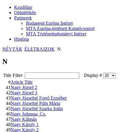
Kezdőlap
Oldaltérkép
Partnerek
Budapesti Európa Intézet
MTA Európa-történeti Kutatócsoport
MTA Történettudományi Intézet
História
NÉVTÁR
ÉLETRAJZOK
N
N
Title Filter
Display #
#
Article Title
41
Nagy József 2
42
Nagy József 3
43
Nagy Józsefné Forró Erzsébet
44
Nagy Józsefné Pális Mária
45
Nagy Józsefné Szarka Jolán
46
Nagy Julianna, Cs.
47
Nagy Kálmán
48
Nagy Károly 1
49
Nagy Károly 2