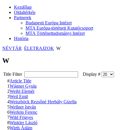
Kezdőlap
Oldaltérkép
Partnerek
Budapesti Európa Intézet
MTA Európa-történeti Kutatócsoport
MTA Történettudományi Intézet
História
NÉVTÁR
ÉLETRAJZOK
W
W
Title Filter
Display #
#
Article Title
1
Wágner Gyula
2
Weibl Elemér
3
Weil Emil
4
Weiszböck Rezsőné Herbály Gizella
5
Wellner István
6
Werlein Ferenc
7
Wild Frigyes
8
Winkler László
9
Wirth Ádám