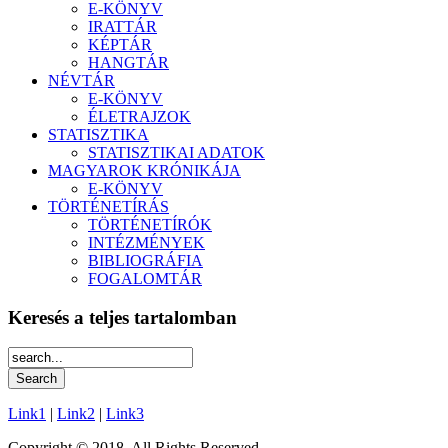
E-KÖNYV
IRATTÁR
KÉPTÁR
HANGTÁR
NÉVTÁR
E-KÖNYV
ÉLETRAJZOK
STATISZTIKA
STATISZTIKAI ADATOK
MAGYAROK KRÓNIKÁJA
E-KÖNYV
TÖRTÉNETÍRÁS
TÖRTÉNETÍRÓK
INTÉZMÉNYEK
BIBLIOGRÁFIA
FOGALOMTÁR
Keresés a teljes tartalomban
Link1
|
Link2
|
Link3
Copyright © 2018. All Rights Reserved.