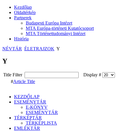
Kezdőlap
Oldaltérkép
Partnerek
Budapesti Európa Intézet
MTA Európa-történeti Kutatócsoport
MTA Történettudományi Intézet
História
NÉVTÁR
ÉLETRAJZOK
Y
Y
Title Filter
Display #
#
Article Title
KEZDŐLAP
ESEMÉNYTÁR
E-KÖNYV
ESEMÉNYTÁR
TÉRKÉPTÁR
TÉRKÉPLISTA
EMLÉKTÁR