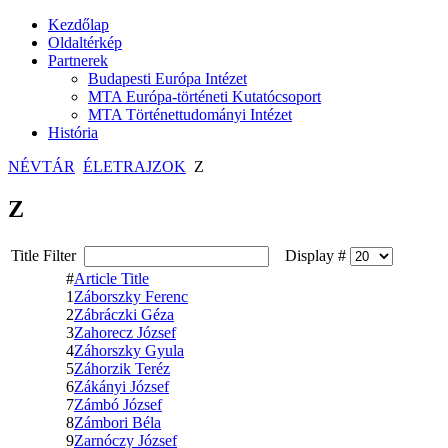
Kezdőlap
Oldaltérkép
Partnerek
Budapesti Európa Intézet
MTA Európa-történeti Kutatócsoport
MTA Történettudományi Intézet
História
NÉVTÁR
ÉLETRAJZOK
Z
Z
Title Filter
Display #
#
Article Title
1
Záborszky Ferenc
2
Zábráczki Géza
3
Zahorecz József
4
Záhorszky Gyula
5
Záhorzik Teréz
6
Zákányi József
7
Zámbó József
8
Zámbori Béla
9
Zarnóczy József