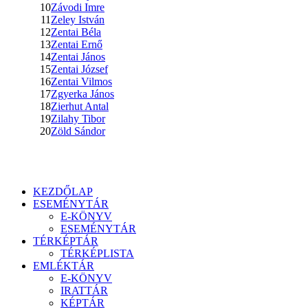
10
Závodi Imre
11
Zeley István
12
Zentai Béla
13
Zentai Ernő
14
Zentai János
15
Zentai József
16
Zentai Vilmos
17
Zgyerka János
18
Zierhut Antal
19
Zilahy Tibor
20
Zöld Sándor
KEZDŐLAP
ESEMÉNYTÁR
E-KÖNYV
ESEMÉNYTÁR
TÉRKÉPTÁR
TÉRKÉPLISTA
EMLÉKTÁR
E-KÖNYV
IRATTÁR
KÉPTÁR