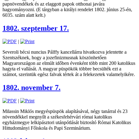
papnövendékek és az elaggott papok otthonai javára
hagyományozni. (E tárgyban a királyi rendelet 1802. június 25-én,
6035. szám alatt kelt.)
1802. szeptember 17.
|
Severoli bécsi nuncius Pálffy kancellárra hivatkozva jelentette a
Szentszéknek, hogy a jozefinizmusnak köszönhetően
Magyarországon az elmúlt időben évenként több mint 200 katolikus
hagyta el vallását. A magyar püspökök többre becsülték ezt a
számot, szerintük egész falvak tértek át a felekezetek valamelyikére.
1802. november 7.
|
Milassin Miklós megyéspüspök alapításával, négy tanárral és 23
növendékkel megnyílt a székesfehérvári római katolikus
egyházmegye lelkipásztori utánpótlását biztosító Római Katolikus
Hittudományi Főiskola és Papi Szeminárium.