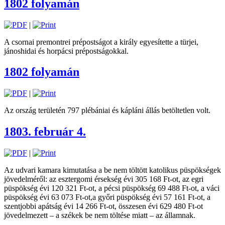
1802 folyamán
|
A csornai premontrei prépostságot a király egyesítette a türjei,
jánoshidai és horpácsi prépostságokkal.
1802 folyamán
|
Az ország területén 797 plébániai és kápláni állás betöltetlen volt.
1803. február 4.
|
Az udvari kamara kimutatása a be nem töltött katolikus püspökségek
jövedelméről: az esztergomi érsekség évi 305 168 Ft-ot, az egri
püspökség évi 120 321 Ft-ot, a pécsi püspökség 69 488 Ft-ot, a váci
püspökség évi 63 073 Ft-ot,a győri püspökség évi 57 161 Ft-ot, a
szentjobbi apátság évi 14 266 Ft-ot, összesen évi 629 480 Ft-ot
jövedelmezett – a székek be nem töltése miatt – az államnak.