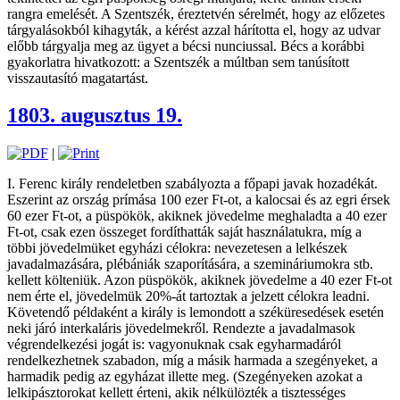
rangra emelését. A Szentszék, éreztetvén sérelmét, hogy az előzetes
tárgyalásokból kihagyták, a kérést azzal hárította el, hogy az udvar
előbb tárgyalja meg az ügyet a bécsi nunciussal. Bécs a korábbi
gyakorlatra hivatkozott: a Szentszék a múltban sem tanúsított
visszautasító magatartást.
1803. augusztus 19.
|
I. Ferenc király rendeletben szabályozta a főpapi javak hozadékát.
Eszerint az ország prímása 100 ezer Ft-ot, a kalocsai és az egri érsek
60 ezer Ft-ot, a püspökök, akiknek jövedelme meghaladta a 40 ezer
Ft-ot, csak ezen összeget fordíthatták saját használatukra, míg a
többi jövedelmüket egyházi célokra: nevezetesen a lelkészek
javadalmazására, plébániák szaporítására, a szemináriumokra stb.
kellett költeniük. Azon püspökök, akiknek jövedelme a 40 ezer Ft-ot
nem érte el, jövedelmük 20%-át tartoztak a jelzett célokra leadni.
Követendő példaként a király is lemondott a széküresedések esetén
neki járó interkaláris jövedelmekről. Rendezte a javadalmasok
végrendelkezési jogát is: vagyonuknak csak egyharmadáról
rendelkezhetnek szabadon, míg a másik harmada a szegényeket, a
harmadik pedig az egyházat illette meg. (Szegényeken azokat a
lelkipásztorokat kellett érteni, akik nélkülözték a tisztességes