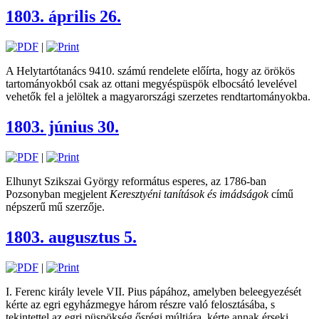
1803. április 26.
|
A Helytartótanács 9410. számú rendelete előírta, hogy az örökös
tartományokból csak az ottani megyéspüspök elbocsátó levelével
vehetők fel a jelöltek a magyarországi szerzetes rendtartományokba.
1803. június 30.
|
Elhunyt Szikszai György református esperes, az 1786-ban
Pozsonyban megjelent
Keresztyéni tanítások és imádságok
című
népszerű mű szerzője.
1803. augusztus 5.
|
I. Ferenc király levele VII. Pius pápához, amelyben beleegyezését
kérte az egri egyházmegye három részre való felosztásába, s
tekintettel az egri püspökség ősrégi múltjára, kérte annak érseki