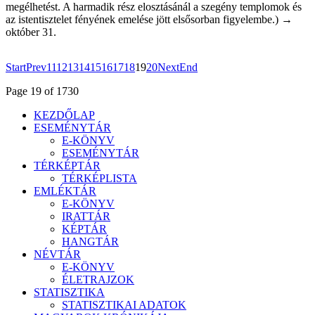
megélhetést. A harmadik rész elosztásánál a szegény templomok és
az istentisztelet fényének emelése jött elsősorban figyelembe.) →
október 31.
Start
Prev
11
12
13
14
15
16
17
18
19
20
Next
End
Page 19 of 1730
KEZDŐLAP
ESEMÉNYTÁR
E-KÖNYV
ESEMÉNYTÁR
TÉRKÉPTÁR
TÉRKÉPLISTA
EMLÉKTÁR
E-KÖNYV
IRATTÁR
KÉPTÁR
HANGTÁR
NÉVTÁR
E-KÖNYV
ÉLETRAJZOK
STATISZTIKA
STATISZTIKAI ADATOK