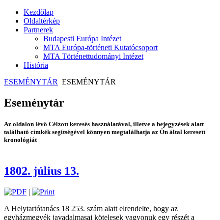
Kezdőlap
Oldaltérkép
Partnerek
Budapesti Európa Intézet
MTA Európa-történeti Kutatócsoport
MTA Történettudományi Intézet
História
ESEMÉNYTÁR
ESEMÉNYTÁR
Eseménytár
Az oldalon lévő Célzott keresés használatával, illetve a bejegyzések alatt
található címkék segítségével könnyen megtalálhatja az Ön által keresett
kronológiát
1802. július 13.
|
A Helytartótanács 18 253. szám alatt elrendelte, hogy az
egyházmegyék javadalmasai kötelesek vagyonuk egy részét a