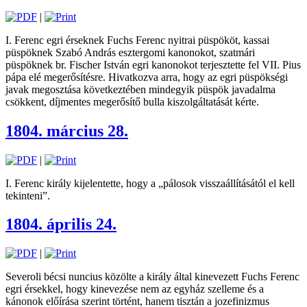
|
I. Ferenc egri érseknek Fuchs Ferenc nyitrai püspököt, kassai
püspöknek Szabó András esztergomi kanonokot, szatmári
püspöknek br. Fischer István egri kanonokot terjesztette fel VII. Pius
pápa elé megerősítésre. Hivatkozva arra, hogy az egri püspökségi
javak megosztása következtében mindegyik püspök javadalma
csökkent, díjmentes megerősítő bulla kiszolgáltatását kérte.
1804. március 28.
|
I. Ferenc király kijelentette, hogy a „pálosok visszaállításától el kell
tekinteni”.
1804. április 24.
|
Severoli bécsi nuncius közölte a király által kinevezett Fuchs Ferenc
egri érsekkel, hogy kinevezése nem az egyház szelleme és a
kánonok előírása szerint történt, hanem tisztán a jozefinizmus