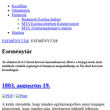
Kezdőlap
Oldaltérkép
Partnerek
Budapesti Európa Intézet
MTA Európa-történeti Kutatócsoport
MTA Történettudományi Intézet
História
ESEMÉNYTÁR
ESEMÉNYTÁR
Eseménytár
Az oldalon lévő Célzott keresés használatával, illetve a bejegyzések alatt
található címkék segítségével könnyen megtalálhatja az Ön által keresett
kronológiát
1803. augusztus 19.
|
A király elrendelte, hogy minden egyházmegyében annyi kispapot
képezzenek, hogy minden száz, ténylegesen működő lelkészre