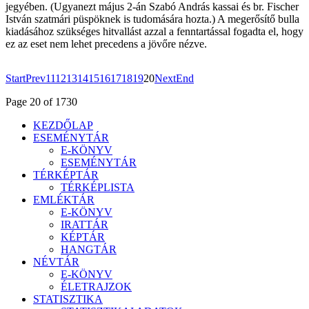
jegyében. (Ugyanezt május 2-án Szabó András kassai és br. Fischer
István szatmári püspöknek is tudomására hozta.) A megerősítő bulla
kiadásához szükséges hitvallást azzal a fenntartással fogadta el, hogy
ez az eset nem lehet precedens a jövőre nézve.
Start
Prev
11
12
13
14
15
16
17
18
19
20
Next
End
Page 20 of 1730
KEZDŐLAP
ESEMÉNYTÁR
E-KÖNYV
ESEMÉNYTÁR
TÉRKÉPTÁR
TÉRKÉPLISTA
EMLÉKTÁR
E-KÖNYV
IRATTÁR
KÉPTÁR
HANGTÁR
NÉVTÁR
E-KÖNYV
ÉLETRAJZOK
STATISZTIKA