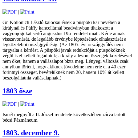
|
Gr. Kollonich László kalocsai érsek a püspöki kar nevében a
királynál és Pálffy kancellárnál beadványban tiltakozott a
vagyonjogukat sértő augusztus 19-i rendelet miatt. Kérte annak
visszavonását, de legalább érvénybe léptetésének elhalasztását a
legközelebbi országgyűlésig. (Az 1805. évi országgyűlés nem
tárgyalta a kérdést. A püspöki javak redukcióját a püspököknek
végül is el kellett fogadniuk; a király a levont összegek kezelésével
nem őket, hanem a vallásalapot bízta meg. Lényegi változás csak
annyiban történt, hogy akiknek jövedelme nem érte el a 40 ezer
forintnyi összeget, bevételüknek nem 20, hanem 10%-át kellett
beszolgáltatnia vallásalapnak.)
1803 ősze
|
Ismét megnyílt a II. József rendelete következtében zárva tartott
bécsi Pázmáneum.
1803. december 9.