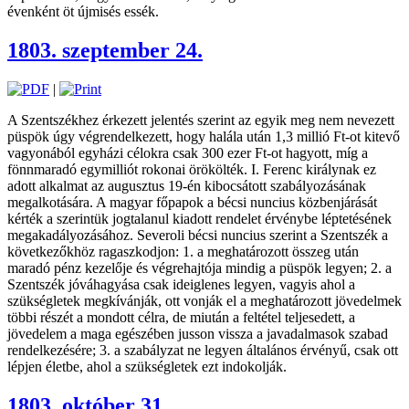
évenként öt újmisés essék.
1803. szeptember 24.
|
A Szentszékhez érkezett jelentés szerint az egyik meg nem nevezett
püspök úgy végrendelkezett, hogy halála után 1,3 millió Ft-ot kitevő
vagyonából egyházi célokra csak 300 ezer Ft-ot hagyott, míg a
fönnmaradó egymilliót rokonai örökölték. I. Ferenc királynak ez
adott alkalmat az augusztus 19-én kibocsátott szabályozásának
megalkotására. A magyar főpapok a bécsi nuncius közbenjárását
kérték a szerintük jogtalanul kiadott rendelet érvénybe léptetésének
megakadályozásához. Severoli bécsi nuncius szerint a Szentszék a
következőkhöz ragaszkodjon: 1. a meghatározott összeg után
maradó pénz kezelője és végrehajtója mindig a püspök legyen; 2. a
Szentszék jóváhagyása csak ideiglenes legyen, vagyis ahol a
szükségletek megkívánják, ott vonják el a meghatározott jövedelmek
többi részét a mondott célra, de miután a feltétel teljesedett, a
jövedelem a maga egészében jusson vissza a javadalmasok szabad
rendelkezésére; 3. a szabályzat ne legyen általános érvényű, csak ott
lépjen életbe, ahol a szükségletek ezt indokolják.
1803. október 31.