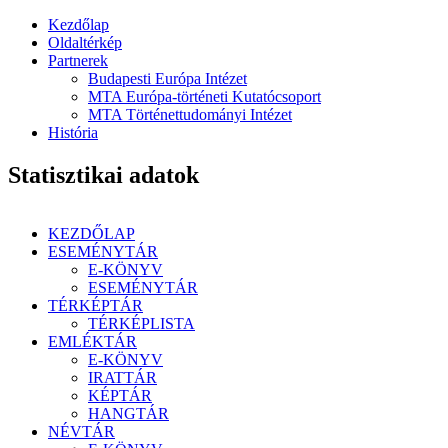
Kezdőlap
Oldaltérkép
Partnerek
Budapesti Európa Intézet
MTA Európa-történeti Kutatócsoport
MTA Történettudományi Intézet
História
Statisztikai adatok
KEZDŐLAP
ESEMÉNYTÁR
E-KÖNYV
ESEMÉNYTÁR
TÉRKÉPTÁR
TÉRKÉPLISTA
EMLÉKTÁR
E-KÖNYV
IRATTÁR
KÉPTÁR
HANGTÁR
NÉVTÁR