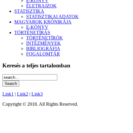
E-KÖNYV
ÉLETRAJZOK
STATISZTIKA
STATISZTIKAI ADATOK
MAGYAROK KRÓNIKÁJA
E-KÖNYV
TÖRTÉNETÍRÁS
TÖRTÉNETÍRÓK
INTÉZMÉNYEK
BIBLIOGRÁFIA
FOGALOMTÁR
Keresés a teljes tartalomban
Link1
|
Link2
|
Link3
Copyright © 2018. All Rights Reserved.