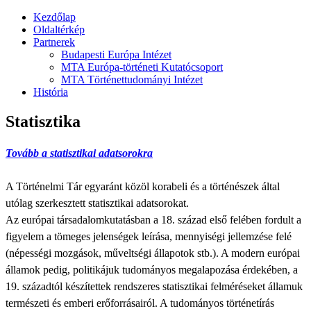
Kezdőlap
Oldaltérkép
Partnerek
Budapesti Európa Intézet
MTA Európa-történeti Kutatócsoport
MTA Történettudományi Intézet
História
Statisztika
Tovább a statisztikai adatsorokra
A Történelmi Tár egyaránt közöl korabeli és a történészek által
utólag szerkesztett statisztikai adatsorokat.
Az európai társadalomkutatásban a 18. század első felében fordult a
figyelem a tömeges jelenségek leírása, mennyiségi jellemzése felé
(népességi mozgások, műveltségi állapotok stb.). A modern európai
államok pedig, politikájuk tudományos megalapozása érdekében, a
19. századtól készítettek rendszeres statisztikai felméréseket államuk
természeti és emberi erőforrásairól. A tudományos történetírás