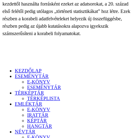
kezdettől használta forrásként ezeket az adatsorokat, a 20. század
első felétől pedig utólagos „történeti statisztikákat” hoz létre. Ezek
részben a korabeli adatfelvételeket helyezik új összefüggésbe,
részben pedig az újabb kutatásokra alapozva igyekszik
számszerűsíteni a korabeli folyamatokat.
KEZDŐLAP
ESEMÉNYTÁR
E-KÖNYV
ESEMÉNYTÁR
TÉRKÉPTÁR
TÉRKÉPLISTA
EMLÉKTÁR
E-KÖNYV
IRATTÁR
KÉPTÁR
HANGTÁR
NÉVTÁR
E-KÖNYV