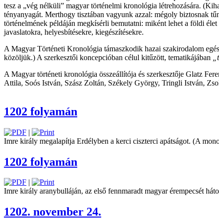
tesz a „vég nélküli” magyar történelmi kronológia létrehozására. (Kiha
tényanyagát. Merthogy tisztában vagyunk azzal: mégoly biztosnak tűnő 
történelmének példáján megkísérli bemutatni: miként lehet a földi él
javaslatokra, helyesbítésekre, kiegészítésekre.
A Magyar Történeti Kronológia támaszkodik hazai szakirodalom egészér
közöljük.) A szerkesztői koncepcióban célul kitűzött, tematikájában
„t
A Magyar történeti kronológia összeállítója és szerkesztője Glatz Fe
Attila, Soós István, Szász Zoltán, Székely György, Tringli István, Zso
1202 folyamán
|
Imre király megalapítja ­Erdélyben a kerci ciszterci apátságot. (A m
1202 folyamán
|
Imre király aranybulláján, az első fennmaradt magyar érempecsét háto
1202. november 24.