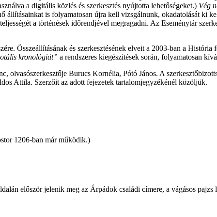
sználva a digitális közlés és szerkesztés nyújtotta lehetőségeket.)
Vég n
állításainkat is folyamatosan újra kell vizsgálnunk, okadatolását ki ke
et teljességét a történések időrendjével megragadni. Az Eseménytár sze
e. Összeállításának és szerkesztésének elveit a 2003-ban a História fo
otális kronológiát”
a rendszeres kiegészítések során, folyamatosan kívá
renc, olvasószerkesztője Burucs Kornélia, Pótó János. A szerkesztőbiz
ldos Attila. Szerzőit az adott fejezetek tartalomjegyzékénél közöljük.
onostor 1206-ban már működik.)
ldalán először jelenik meg az Árpádok családi címere, a vágásos pajzs 