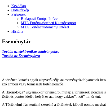
Kezdőlap
Oldaltérkép
Partnerek
Budapesti Európa Intézet
MTA Európa-történeti Kutatócsoport
MTA Történettudományi Intézet
História
Eseménytár
Tovább az elektronikus kiadványokra
Tovább az Eseménytárra
A történeti kutatás egyik alapvető célja az események-folyamatok ke
szó emberi vagy természeti történelemről.
A „kronológia” ugyanakkor történetírói műfaj: a történések előadása 
történés pontos idejét, helyét és azt, hogy „akkor”, „ott” mi történt.
A Történelmi Tár segíteni szeretné a történések időbeli pontos meghat