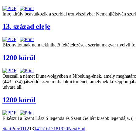
|
Imre király beavatkozik a szerbiai ­trón­viszályba: NemanjićIstván szer
13. század eleje
|
Bizonyítottnak nem tekinthető feltételezések szerint magyar nyelvű f
1200 körül
|
Összeáll a német Duna-völgyében a Nibelung-ének, amely meghatározó
(443–534) játszódó szerelmi-hatalmi történet, amelynek középpontjáb
udvara áll.
1200 körül
|
Elkészül a Szent László-legenda és Szent Gellért kisebb legendája. (
Start
Prev
11
12
13
14
15
16
17
18
19
20
Next
End