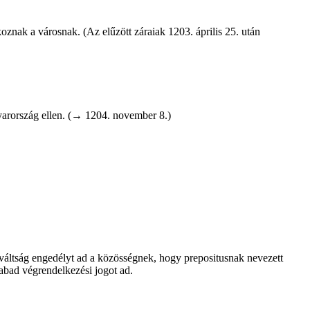
znak a ­városnak. (Az elűzött záraiak 1203. április 25. után
yar­ország ellen. (→ 1204. november 8.)
iváltság engedélyt ad a közösségnek, hogy prepositusnak ­nevezett
zabad végrendelkezési jogot ad.