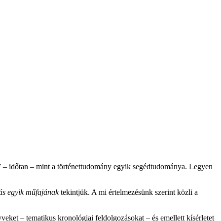
a” – időtan – mint a történettudomány egyik segédtudománya. Legyen
ás egyik műfajának
tekintjük. A mi értelmezésünk szerint közli a
eket – tematikus kronológiai feldolgozásokat – és emellett kísérletet