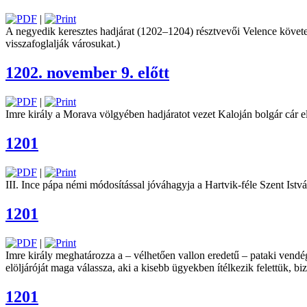
|
A negyedik keresztes hadjárat (1202–1204) résztvevői Velence követelé
visszafoglalják városukat.)
1202. november 9. előtt
|
Imre király a Morava völgyében hadjáratot vezet Kaloján bolgár cár e
1201
|
III. Ince pápa némi módosítással jóváhagyja a Hartvik-­féle Szent Is
1201
|
Imre király meghatározza a – vélhetően vallon eredetű – pataki vendég
elöljáróját maga válassza, aki a kisebb ügyekben ítélkezik felettük, 
1201