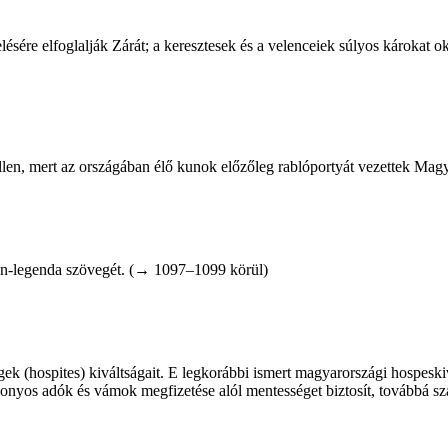
sére elfoglalják Zárát; a keresztesek és a velenceiek súlyos károkat oko
llen, mert az országában élő kunok előzőleg rablóportyát vezettek ­Mag
tván-legenda szövegét. (→ 1097–1099 körül)
ek (hospites) kiváltságait. E legkorábbi ismert ­magyarországi hospesk
bizonyos adók és vámok megfizetése alól mentességet biztosít, továbbá s