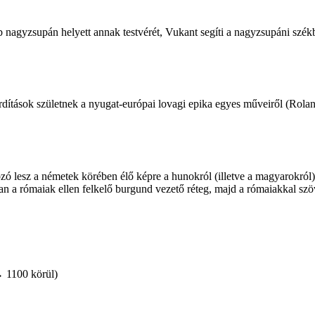
b ­nagy­zsupán helyett annak testvérét, Vukant segíti a nagyzsupáni szék
ordítások ­születnek a nyugat-európai lovagi epika egyes műveiről (Rol
 lesz a németek körében élő képre a hunokról (illetve a magyarokról
an a rómaiak ellen felkelő burgund vezető réteg, majd a rómaiakkal sz
→ 1100 körül)