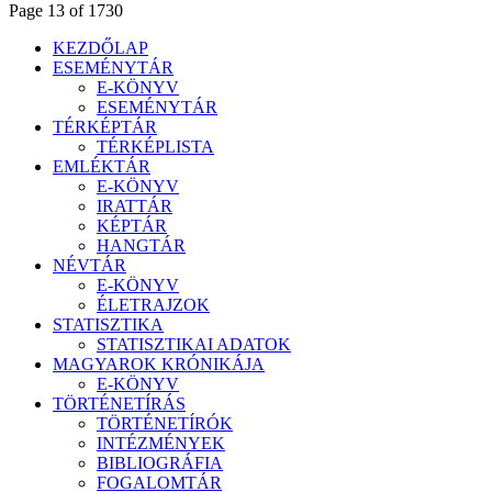
Page 13 of 1730
KEZDŐLAP
ESEMÉNYTÁR
E-KÖNYV
ESEMÉNYTÁR
TÉRKÉPTÁR
TÉRKÉPLISTA
EMLÉKTÁR
E-KÖNYV
IRATTÁR
KÉPTÁR
HANGTÁR
NÉVTÁR
E-KÖNYV
ÉLETRAJZOK
STATISZTIKA
STATISZTIKAI ADATOK
MAGYAROK KRÓNIKÁJA
E-KÖNYV
TÖRTÉNETÍRÁS
TÖRTÉNETÍRÓK
INTÉZMÉNYEK
BIBLIOGRÁFIA
FOGALOMTÁR