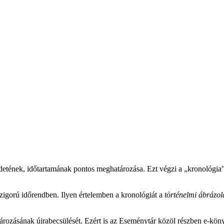
zdetének, időtartamának pontos meghatározása. Ezt végzi a „kronológi
szigorú időrendben. Ilyen értelemben a kronológiát a
történelmi ábrázol
ározásának újrabecsülését. Ezért is az Eseménytár közöl részben e-könyv