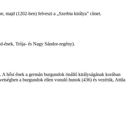
be, majd (1202-­ben) felveszi a „Szerbia királya” címet.
and-ének, Trója- és Nagy Sándor-regény).
). A hősi ének a germán burgundok önálló királyságának korában
övetségben a burgundok ellen vonuló hunok (436) és vezérük, Attila