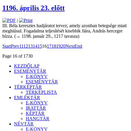
1196. április 23. előtt
|
III. Béla keresztes hadjáratot tervez, amely azonban betegsége ­miatt
meghiúsul. Fogadalma teljesítését kisebbik fiára, András hercegre
bízza. (→ 1198. január 29., 1217 tavasza)
Start
Prev
11
12
13
14
15
16
17
18
19
20
Next
End
Page 16 of 1730
KEZDŐLAP
ESEMÉNYTÁR
E-KÖNYV
ESEMÉNYTÁR
TÉRKÉPTÁR
TÉRKÉPLISTA
EMLÉKTÁR
E-KÖNYV
IRATTÁR
KÉPTÁR
HANGTÁR
NÉVTÁR
E-KÖNYV