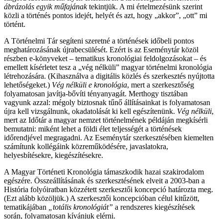
ábrázolás egyik műfajának
tekintjük. A mi értelmezésünk szerint
közli a történés pontos idejét, helyét és azt, hogy „akkor”, „ott” mi
történt.
A Történelmi Tár segíteni szeretné a történések időbeli pontos
meghatározásának újrabecsülését. Ezért is az Eseménytár közöl
részben e-könyveket – tematikus kronológiai feldolgozásokat – és
emellett kísérletet tesz a „vég nélküli” magyar történelmi kronológia
létrehozására. (Kihasználva a digitális közlés és szerkesztés nyújtotta
lehetőségeket.)
Vég nélküli e kronológia
, mert a szerkesztőség
folyamatosan javítja-bővíti tényanyagát. Merthogy tisztában
vagyunk azzal: mégoly biztosnak tűnő állításainkat is folyamatosan
újra kell vizsgálnunk, okadatolását ki kell egészítenünk.
Vég nélküli
,
mert az Időtár a magyar nemzet történelmének példáján megkísérli
bemutatni: miként lehet a földi élet teljességét a történések
időrendjével megragadni. Az Eseménytár szerkesztésében kiemelten
számítunk kollégáink közreműködésére, javaslatokra,
helyesbítésekre, kiegészítésekre.
A Magyar Történeti Kronológia támaszkodik hazai szakirodalom
egészére. Összeállításának és szerkesztésének elveit a 2003-ban a
História folyóiratban közzétett szerkesztői koncepció határozta meg.
(Ezt alább közöljük.) A szerkesztői koncepcióban célul kitűzött,
tematikájában
„totális kronológiát”
a rendszeres kiegészítések
során, folyamatosan kívánjuk elérni.