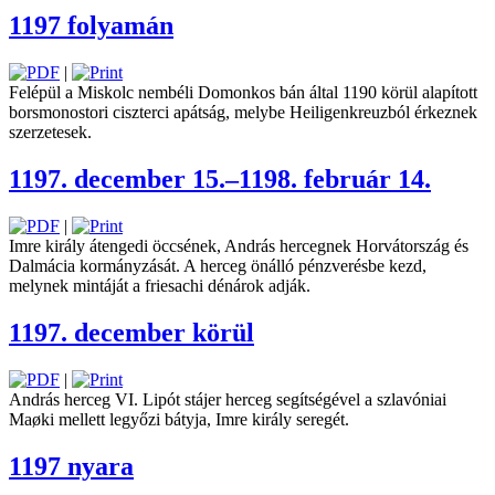
1197 folyamán
|
Felépül a Miskolc nembéli Domonkos bán által 1190 körül alapított
borsmonostori ciszterci apátság, melybe Heiligenkreuzból érkeznek
szerzetesek.
1197. december 15.–1198. február 14.
|
Imre király átengedi öccsének, András hercegnek Horvátország és
Dalmácia kormányzását. A herceg önálló pénzverésbe kezd,
melynek mintáját a friesachi dénárok adják.
1197. december körül
|
András herceg VI. Lipót stájer herceg segítségével a szlavóniai
Maøki mellett legyőzi bátyja, Imre király seregét.
1197 nyara