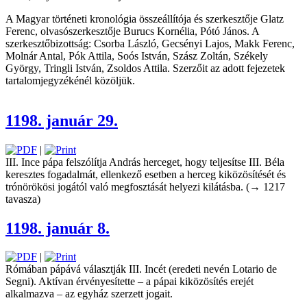
A Magyar történeti kronológia összeállítója és szerkesztője Glatz
Ferenc, olvasószerkesztője Burucs Kornélia, Pótó János. A
szerkesztőbizottság: Csorba László, Gecsényi Lajos, Makk Ferenc,
Molnár Antal, Pók Attila, Soós István, Szász Zoltán, Székely
György, Tringli István, Zsoldos Attila. Szerzőit az adott fejezetek
tartalomjegyzékénél közöljük.
1198. január 29.
|
III. Ince pápa felszólítja András herceget, hogy teljesítse III. Béla
keresztes fogadalmát, ellenkező esetben a herceg kiközösítését és
trónörökösi jogától való megfosztását helyezi kilátásba. (→ 1217
tavasza)
1198. január 8.
|
Rómában pápává választják III. Incét (eredeti nevén Lotario de
Segni). Aktívan érvényesítette – a pápai kiközösítés erejét
alkalmazva – az egyház szerzett jogait.