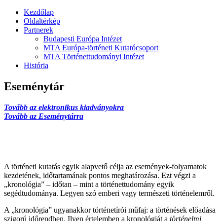
Kezdőlap
Oldaltérkép
Partnerek
Budapesti Európa Intézet
MTA Európa-történeti Kutatócsoport
MTA Történettudományi Intézet
História
Eseménytár
Tovább az elektronikus kiadványokra
Tovább az Eseménytárra
A történeti kutatás egyik alapvető célja az események-folyamatok
kezdetének, időtartamának pontos meghatározása. Ezt végzi a
„kronológia” – időtan – mint a történettudomány egyik
segédtudománya. Legyen szó emberi vagy természeti történelemről.
A „kronológia” ugyanakkor történetírói műfaj: a történések előadása
szigorú időrendben. Ilyen értelemben a kronológiát a
történelmi