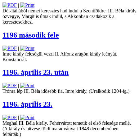
|
Dél-Itáliából német keresztes had ­indul a Szentföldre. III. Béla király
özvegye, Margit is útnak indul, s Akkonban csatlakozik a
keresztesekhez.
1196 második fele
|
Imre király feleségül veszi II. Alfonz aragón király leányát,
Konstanciát.
1196. április 23. után
|
Trónra lép III. Béla idősebb fia, Imre király. (Uralkodik 1204-ig.)
1196. április 23.
|
Meghal III. Béla király. ­Fehér­várott temetik el első felesége mellé.
(A király és hitvese földi maradványait 1848 decemberében
feltárták.)