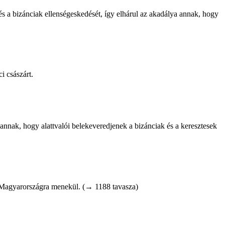
 és a bizánciak ellenségeskedését, így elhárul az akadálya annak, hogy
i császárt.
i annak, hogy alattvalói belekeveredjenek a bizánciak és a keresztesek
) ­Magyar­országra menekül. (→ 1188 tavasza)