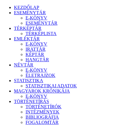
KEZDŐLAP
ESEMÉNYTÁR
E-KÖNYV
ESEMÉNYTÁR
TÉRKÉPTÁR
TÉRKÉPLISTA
EMLÉKTÁR
E-KÖNYV
IRATTÁR
KÉPTÁR
HANGTÁR
NÉVTÁR
E-KÖNYV
ÉLETRAJZOK
STATISZTIKA
STATISZTIKAI ADATOK
MAGYAROK KRÓNIKÁJA
E-KÖNYV
TÖRTÉNETÍRÁS
TÖRTÉNETÍRÓK
INTÉZMÉNYEK
BIBLIOGRÁFIA
FOGALOMTÁR