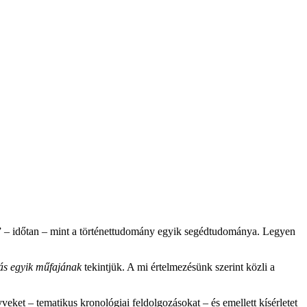
a” – időtan – mint a történettudomány egyik segédtudománya. Legyen
ás egyik műfajának
tekintjük. A mi értelmezésünk szerint közli a
eket – tematikus kronológiai feldolgozásokat – és emellett kísérletet