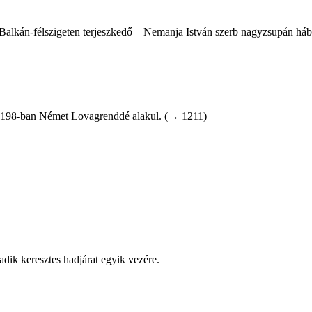
 a Balkán-félszigeten terjeszkedő – Nemanja István szerb nagyzsupán háb
 1198-ban Német Lovagrenddé alakul. (→ 1211)
adik keresztes hadjárat egyik vezére.