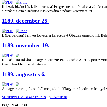
|
II. Izsák bizánci és I. (Barbarossa) Frigyes német-római császár Adria
a bizánci flotta átszállítsa Kis-Ázsiába a német kereszteseket.
1189. december 25.
|
I. (Barbarossa) Frigyes követei a karácsonyt Óbudán ünneplő III. Béla e
1189. november 19.
|
III. Béla utasítására a magyar keresztesek többsége Adrianopolisz vidé
között kirobbant ­konf­liktusba.)
1189. augusztus 6.
|
A magyarországi fogságból megszökött Vlagyimir fejedelem lengyel segí
Start
Prev
11
12
13
14
15
16
17
18
19
20
Next
End
Page 19 of 1730