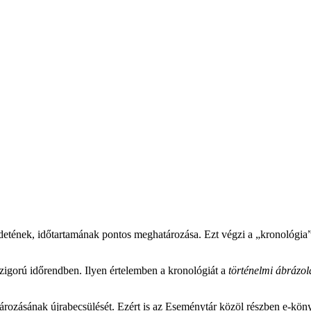
zdetének, időtartamának pontos meghatározása. Ezt végzi a „kronológi
szigorú időrendben. Ilyen értelemben a kronológiát a
történelmi ábrázol
ározásának újrabecsülését. Ezért is az Eseménytár közöl részben e-könyv