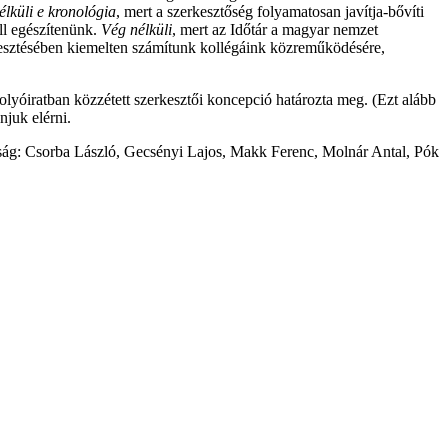
élküli e kronológia
, mert a szerkesztőség folyamatosan javítja-bővíti
ll egészítenünk.
Vég nélküli
, mert az Időtár a magyar nemzet
rkesztésében kiemelten számítunk kollégáink közreműködésére,
lyóiratban közzétett szerkesztői koncepció határozta meg. (Ezt alább
njuk elérni.
ottság: Csorba László, Gecsényi Lajos, Makk Ferenc, Molnár Antal, Pók