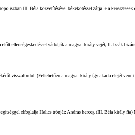
nopoliszban III. Béla közvetítésével békekötéssel zárja le a keresztesek
lőtt ellenségeskedéssel vádolják a magyar király vejét, II. Izsák bizánc
kéről visszafordul. (Feltehetően a magyar király így akarta elejét venn
tséggel elfoglalja Halics trónját; András herceg (III. Béla király fia