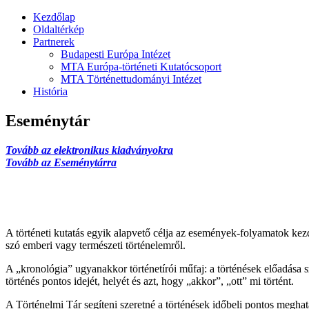
Kezdőlap
Oldaltérkép
Partnerek
Budapesti Európa Intézet
MTA Európa-történeti Kutatócsoport
MTA Történettudományi Intézet
História
Eseménytár
Tovább az elektronikus kiadványokra
Tovább az Eseménytárra
A történeti kutatás egyik alapvető célja az események-folyamatok ke
szó emberi vagy természeti történelemről.
A „kronológia” ugyanakkor történetírói műfaj: a történések előadása 
történés pontos idejét, helyét és azt, hogy „akkor”, „ott” mi történt.
A Történelmi Tár segíteni szeretné a történések időbeli pontos meghat