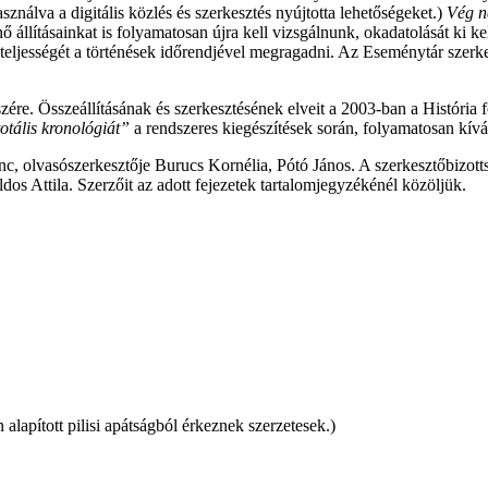
sználva a digitális közlés és szerkesztés nyújtotta lehetőségeket.)
Vég n
állításainkat is folyamatosan újra kell vizsgálnunk, okadatolását ki ke
et teljességét a történések időrendjével megragadni. Az Eseménytár sze
e. Összeállításának és szerkesztésének elveit a 2003-ban a História fo
otális kronológiát”
a rendszeres kiegészítések során, folyamatosan kívá
renc, olvasószerkesztője Burucs Kornélia, Pótó János. A szerkesztőbiz
ldos Attila. Szerzőit az adott fejezetek tartalomjegyzékénél közöljük.
alapított pilisi apátságból ­érkeznek szerzetesek.)