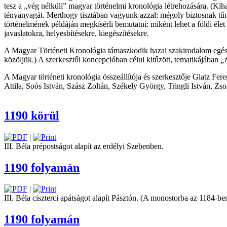
tesz a „vég nélküli” magyar történelmi kronológia létrehozására. (Kiha
tényanyagát. Merthogy tisztában vagyunk azzal: mégoly biztosnak tűnő 
történelmének példáján megkísérli bemutatni: miként lehet a földi él
javaslatokra, helyesbítésekre, kiegészítésekre.
A Magyar Történeti Kronológia támaszkodik hazai szakirodalom egészér
közöljük.) A szerkesztői koncepcióban célul kitűzött, tematikájában
„t
A Magyar történeti kronológia összeállítója és szerkesztője Glatz Fe
Attila, Soós István, Szász Zoltán, Székely György, Tringli István, Zso
1190 körül
|
III. Béla prépostságot alapít az erdélyi ­Szebenben.
1190 folyamán
|
III. Béla ciszterci apátságot alapít Pásztón. (A monostorba az 1184-ben 
1190 folyamán