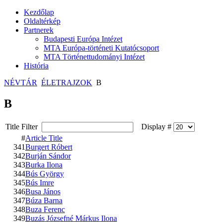
Kezdőlap
Oldaltérkép
Partnerek
Budapesti Európa Intézet
MTA Európa-történeti Kutatócsoport
MTA Történettudományi Intézet
História
NÉVTÁR
ÉLETRAJZOK
B
B
Title Filter
Display #
#
Article Title
341
Burgert Róbert
342
Burján Sándor
343
Burka Ilona
344
Bús György
345
Bús Imre
346
Busa János
347
Búza Barna
348
Buza Ferenc
349
Buzás Józsefné Márkus Ilona