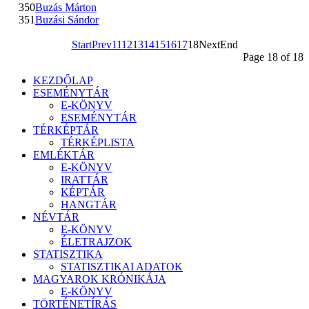
350
Buzás Márton
351
Buzási Sándor
Start
Prev
11
12
13
14
15
16
17
18
Next
End
Page 18 of 18
KEZDŐLAP
ESEMÉNYTÁR
E-KÖNYV
ESEMÉNYTÁR
TÉRKÉPTÁR
TÉRKÉPLISTA
EMLÉKTÁR
E-KÖNYV
IRATTÁR
KÉPTÁR
HANGTÁR
NÉVTÁR
E-KÖNYV
ÉLETRAJZOK
STATISZTIKA
STATISZTIKAI ADATOK
MAGYAROK KRÓNIKÁJA
E-KÖNYV
TÖRTÉNETÍRÁS